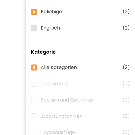
Beliebige
(2)
Englisch
(2)
Kategorie
Alle Kategorien
(2)
Tour zu Fuß
(0)
Speisen und Getränke
(0)
Stadtrundfahrten
(0)
Tagesausflüge
(0)