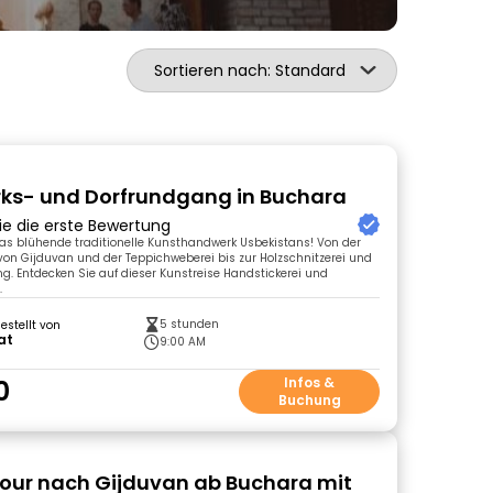
Sortieren nach: Standard
ks- und Dorfrundgang in Buchara
ie die erste Bewertung
as blühende traditionelle Kunsthandwerk Usbekistans! Von der
on Gijduvan und der Teppichweberei bis zur Holzschnitzerei und
ng. Entdecken Sie auf dieser Kunstreise Handstickerei und
.
5 stunden
gestellt von
at
9:00 AM
0
Infos &
Buchung
our nach Gijduvan ab Buchara mit