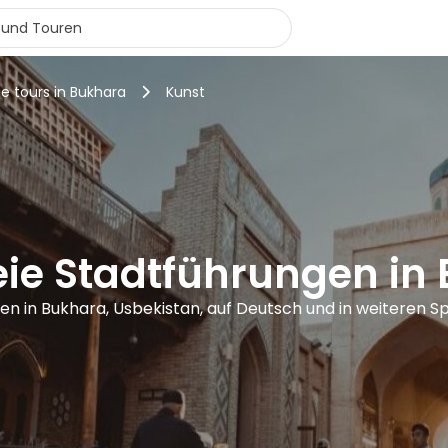
ee tours in Bukhara
Kunst
eie Stadtführungen in
en in Bukhara, Usbekistan, auf Deutsch und in weiteren 