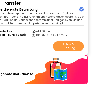
 Transfer
ie die erste Bewertung
ch auf dieser spannenden Tour von Buchara nach Gijduvan!
ster ihres Fachs in einer renommierten Werkstatt, entdecken Sie die
e Tradition der usbekischen Keramikkunst und genießen Sie den
n- und Rücktransport. Ein perfekter Kulturausflug!
4std 30min
gestellt von
ista Tours by Aziz
8:30 AM, 9:00 AM
+8 Mehr
0
Infos &
Buchung
Angebote und Rabatte.