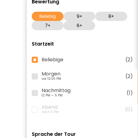
Bewertung
Beliebig
9+
8+
7+
6+
Startzeit
Beliebige
(2)
Morgen
(2)
vor 12:00 PM
Nachmittag
(1)
12 PM — 5 PM
Abend
(0)
nach 5 PM
Sprache der Tour