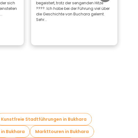
 der sich
begeistert, trotz der sengenden Hitze
habe
einstellen
????. Ich habe bei der Führung viel über
Sehe
..
die Geschichte von Buchara gelernt.
inte
Sehr...
war s
Kunstfreie Stadtführungen in Bukhara
 in Bukhara
Markttouren in Bukhara