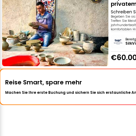
privatem
Schreiben S
Begeben Sie si
Treffen Sie Mei
jahrhundertealt
komfortablen Hi
Bereit
SilkV
€60.0
Reise Smart, spare mehr
Machen Sie Ihre erste Buchung und sichern Sie sich erstaunliche 