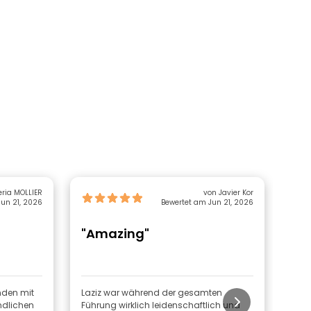
eria MOLLIER
von Javier Kor
un 21, 2026
Bewertet am Jun 21, 2026
"Amazing"
"N
Bu
nden mit
Laziz war während der gesamten
Die 
undlichen
Führung wirklich leidenschaftlich und
info