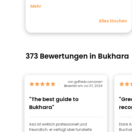
Mehr
Alles löschen
373 Bewertungen in Bukhara
von goffredo canzoneri
Bewertet am Jul 07, 2026
"The best guide to
"Gre
Bukhara"
rec
Aziz ist wirklich professionell und
Dank Az
freundlich; er verfügt über fundierte
Buchara