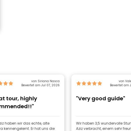
von Siriana Nasca
von Val
Bewertet am Jul 07, 2026
Bewertet am J
at tour, highly
"Very good guide"
ommended!!"
iz haben wir das echte, alte
Wir haben 3,5 wundervolle Stu
 kennengelernt. Er hat uns die
Aziz verbracht, einem sehr fre