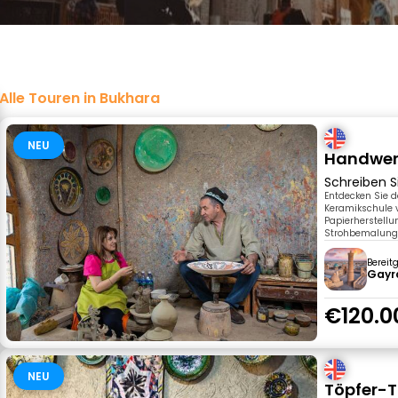
Alle Touren in Bukhara
NEU
Handwer
Schreiben S
Entdecken Sie d
Keramikschule v
Papierherstellu
Strohbemalung
Bereit
Gayr
€120.0
NEU
Töpfer-T