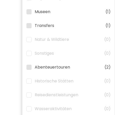
Museen
(1)
Transfers
(1)
Natur & Wildtiere
(0)
Sonstiges
(0)
Abenteuertouren
(2)
Historische Stätten
(0)
Reisedienstleistungen
(0)
Wasseraktivitäten
(0)