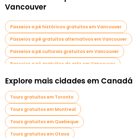
cerveja artesanal, cafés, boutiques, galerias e deliciosas
Vancouver
opções gastronómicas. A vida nocturna não é muito diferente
da de outras cidades norte-americanas, com grandes
discotecas e bares nas ruas bem iluminadas, num ambiente
energético.
Passeios a pé históricos gratuitos em Vancouver
Passeios a pé gratuitos alternativos em Vancouver
Passeios a pé culturais gratuitos em Vancouver
Passeios a pé gratuitos de arte em Vancouver
Passeios a pé gratuitos para famílias em Vancouver
Explore mais cidades em Canadá
Passeios de Pub Crawl em Vancouver
Tours gratuitos em Toronto
Atividades esportivas em Vancouver
Tours gratuitos em Montreal
Passeios autoguiados em Vancouver
Tours gratuitos em Quebeque
Passeios gratuitos de um dia em Vancouver
Tours gratuitos em Otava
Passeios a pé noturnos gratuitos em Vancouver