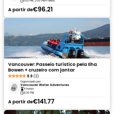
1:00 PM, 2:00 PM
+1 Mais
€96.21
A partir de
Vancouver: Passeio turístico pela Ilha
Bowen + cruzeiro com jantar
9.9
(2)
Organizado por
Vancouver Water Adventures
4 horas
5:30 PM
€141.77
A partir de