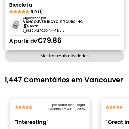
Bicicleta
9.9
(1)
Organizado por
VANCOUVER BICYCLE TOURS INC
5 horas
9:30 AM, 10:00 AM
+1 Mais
€79.86
A partir de
Mostrar mais atividades
1,447 Comentários em Vancouver
por maria rosa Borghi
Avaliado em Jul 10, 2026
"Interesting"
"Great i