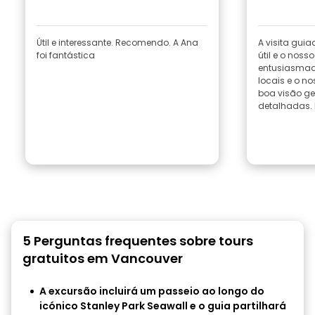
Útil e interessante. Recomendo. A Ana
A visita guia
foi fantástica
útil e o nos
entusiasmado
locais e o n
boa visão ge
detalhadas. 
5 Perguntas frequentes sobre tours
gratuitos em Vancouver
A excursão incluirá um passeio ao longo do
icónico Stanley Park Seawall e o guia partilhará