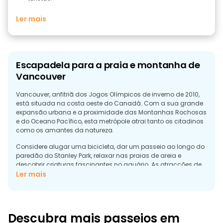
Ler mais
Escapadela para a praia e montanha de
Vancouver
Vancouver, anfitriã dos Jogos Olímpicos de inverno de 2010,
está situada na costa oeste do Canadá. Com a sua grande
expansão urbana e a proximidade das Montanhas Rochosas
e do Oceano Pacífico, esta metrópole atrai tanto os citadinos
como os amantes da natureza.
Considere alugar uma bicicleta, dar um passeio ao longo do
paredão do Stanley Park, relaxar nas praias de areia e
descobrir criaturas fascinantes no aquário. As atracções de
visita obrigatória incluem as vistas deslumbrantes do
Ler mais
Capilano Suspension Bridge Park, a melhor cozinha asiática
da América do Norte em Chinatown e o Mercado Público de
Granville Island.
Descubra mais passeios em
A cena local de Vancouver é vibrante, com destaque para a