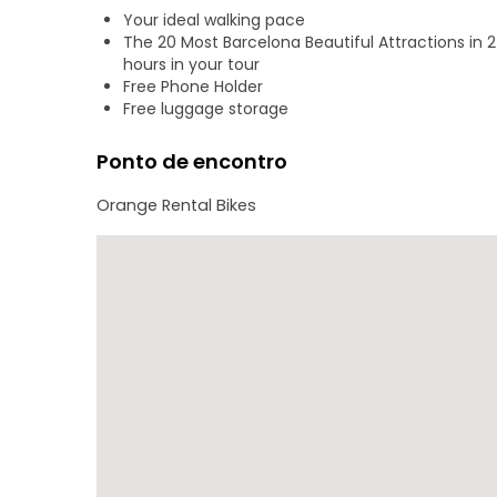
- Descobrir a Sagrada Família
Your ideal walking pace
- Descobrir a Casa Milà
The 20 Most Barcelona Beautiful Attractions in 
- Ouvir falar da Casa Batlló
hours in your tour
- Ver o Teatre Coliseum
Free Phone Holder
Free luggage storage
Ponto de encontro
Orange Rental Bikes