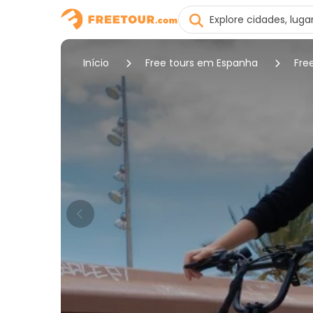
Início
Free tours em Espanha
Fre