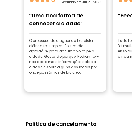
Avaliado em Jul 23, 2026
“Uma boa forma de
“Fee
conhecer a cidade”
O processo de aluguer da bicicleta
Tudo fo
elétrica foi simples. Foi um dia
foi mui
agradável para dar uma volta pela
ensolar
cidade. Gostei do parque. Podiam ter-
ainda m
nos dado mais informações sobre a
cidade e sobre alguns dos locais por
onde passámos de bicicleta.
Política de cancelamento