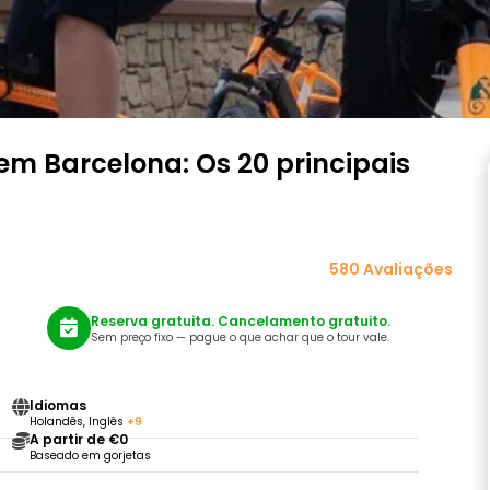
 em Barcelona: Os 20 principais
580 Avaliações
Reserva gratuita. Cancelamento gratuito.
Sem preço fixo — pague o que achar que o tour vale.
Idiomas
Holandês, Inglês
+9
A partir de €0
Baseado em gorjetas