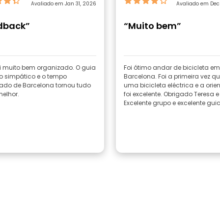
Avaliado em Jan 31, 2026
Avaliado em Dec
dback”
“Muito bem”
i muito bem organizado. O guia
Foi ótimo andar de bicicleta em
to simpático e o tempo
Barcelona. Foi a primeira vez que
ado de Barcelona tornou tudo
uma bicicleta eléctrica e a ori
elhor.
foi excelente. Obrigado Teresa e
Excelente grupo e excelente guia