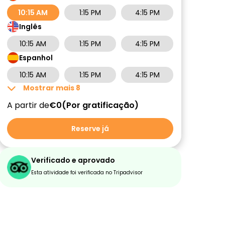
10:15 AM
1:15 PM
4:15 PM
Inglês
10:15 AM
1:15 PM
4:15 PM
Espanhol
10:15 AM
1:15 PM
4:15 PM
Mostrar mais
8
A partir de
€0
Por gratificação
Reserve já
Verificado e aprovado
Esta atividade foi verificada no Tripadvisor