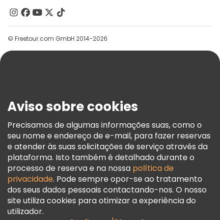
Contacte-Nos
Grupos
© Freetour.com GmbH 2014-2026
Ajuda
Blog
Imprensa
Segurança E Privacidade
Aviso sobre cookies
Termos E Informações Legais
Política De Cookies
Precisamos de algumas informações suas, como o
seu nome e endereço de e-mail, para fazer reservas
Freetour Prémios
e atender às suas solicitações de serviço através da
Programa De Fidelidade
plataforma. Isto também é detalhado durante o
processo de reserva e na nossa
política de
privacidade
. Pode sempre opor-se ao tratamento
dos seus dados pessoais contactando-nos. O nosso
site utiliza cookies para otimizar a experiência do
utilizador.