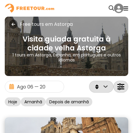
Free tours em Astorga
Visita guiada gratuita à
cidade velha Astorga
1 tours em Astorga, Espanha, em português e outros
idiomas
Hoje
Amanhã
Depois de amanhã