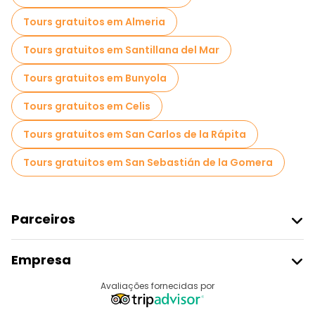
Tours gratuitos em Almeria
Tours gratuitos em Santillana del Mar
Tours gratuitos em Bunyola
Tours gratuitos em Celis
Tours gratuitos em San Carlos de la Rápita
Tours gratuitos em San Sebastián de la Gomera
Parceiros
Aderir Ao Freetour
Empresa
Registo Do Fornecedor
Destinos
Avaliações fornecidas por
Programa De Afiliados
Quem Somos