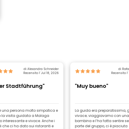
di Alexandra Schneider
Recensito l’ Jul 18, 2026
Recensito l’
er Stadtführung"
"Muy bueno"
 è una persona molto simpatica e
La guida era preparatissima, g
 la visita guidata a Malaga
vivace; viaggiavamo con una
 interessante e vivace. Anche i
bambina e l’ha fatta sentire s
i che ci ha dato sui ristoranti e
parte del gruppo, ci è piaciuta