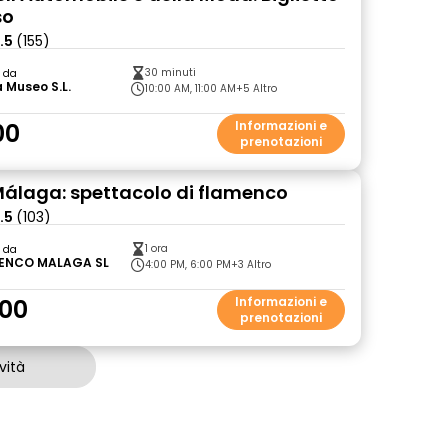
so
.5
(155)
30 minuti
o da
 Museo S.L.
10:00 AM, 11:00 AM
+5 Altro
00
Informazioni e
prenotazioni
Málaga: spettacolo di flamenco
.5
(103)
1 ora
o da
ENCO MALAGA SL
4:00 PM, 6:00 PM
+3 Altro
00
Informazioni e
prenotazioni
vità