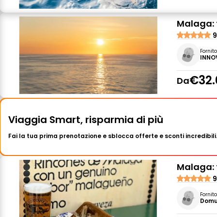
Malaga: 
9
Fornit
INNO
€32.
Da
Viaggia Smart, risparmia di più
Fai la tua prima prenotazione e sblocca offerte e sconti incredibili
Malaga: 
9
Fornit
Domu