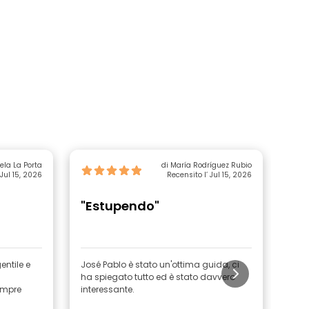
di Rafaela La Porta
di María Rodríguez Rubio
 Jul 15, 2026
Recensito l’ Jul 15, 2026
"Estupendo"
"W
Je
entile e
José Pablo è stato un'ottima guida, ci
​Ci 
ha spiegato tutto ed è stato davvero
nost
empre
interessante.
raccontato ta
inte