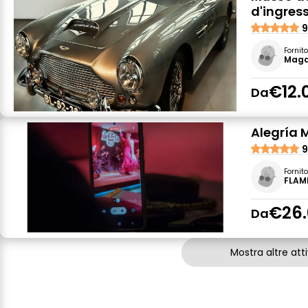
d'ingres
9
Fornit
Maga
€12.
Da
Alegría 
9
Fornit
FLAM
€26.
Da
Mostra altre atti