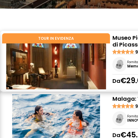
Museo P
TOUR IN EVIDENZA
di Picas
9
Fornit
Memo
€29.
Da
Malaga: 
9
Fornit
INNO
€45
Da