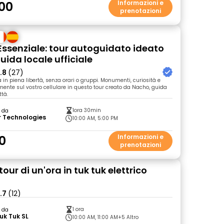
00
Informazioni e
prenotazioni
ssenziale: tour autoguidato ideato
uida locale ufficiale
.8
(27)
in piena libertà, senza orari o gruppi. Monumenti, curiosità e
amente sul vostro cellulare in questo tour creato da Nacho, guida
ttà.
1ora 30min
o da
r Technologies
10:00 AM, 5:00 PM
0
Informazioni e
prenotazioni
our di un'ora in tuk tuk elettrico
.7
(12)
1 ora
o da
uk Tuk SL
10:00 AM, 11:00 AM
+5 Altro