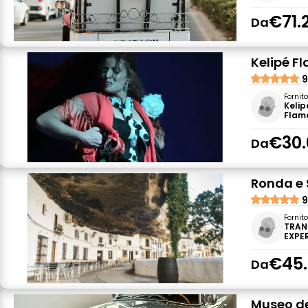
€71.
Da
Kelipé F
9
Fornit
Kelip
Flam
€30.
Da
Ronda e 
9
Fornit
TRAN
EXPER
€45
Da
Museo de