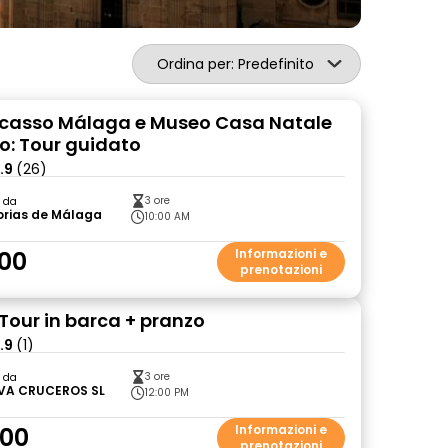
Ordina per: Predefinito
icasso Málaga e Museo Casa Natale
so: Tour guidato
.9
(26)
3 ore
o da
rias de Málaga
10:00 AM
00
Informazioni e
prenotazioni
Tour in barca + pranzo
.9
(1)
3 ore
o da
VA CRUCEROS SL
12:00 PM
.00
Informazioni e
prenotazioni