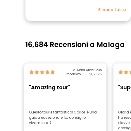
Elimina tutto
16,684 Recensioni a Malaga
di Mara Ambruoso
Recensito l’ Jul 21, 2026
"Amazing tour"
"Sup
Questo tour è fantastico! Carlos è una
Gloria
guida eccezionale! Lo consiglio
ha reso
vivamente :)
davvero
consigl