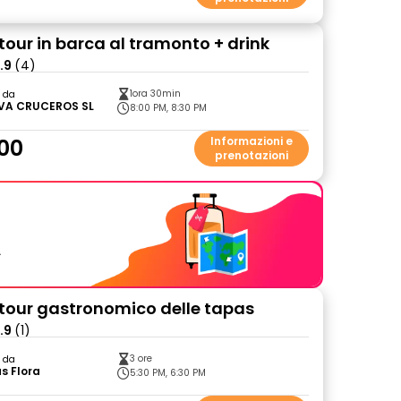
tour in barca al tramonto + drink
.9
(4)
1ora 30min
o da
VA CRUCEROS SL
8:00 PM, 8:30 PM
00
Informazioni e
prenotazioni
.
tour gastronomico delle tapas
.9
(1)
3 ore
o da
s Flora
5:30 PM, 6:30 PM