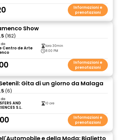
20
Informazioni e
prenotazioni
lamenco Show
.5
(162)
o da
1ora 30min
e Centro de Arte
8:00 PM
enco
00
Informazioni e
prenotazioni
Setenil: Gita di un giorno da Malaga
.5
(6)
o da
SFERS AND
10 ore
IENCES S.L.
.00
Informazioni e
prenotazioni
ll'Automobile e della Moda: Biglietto