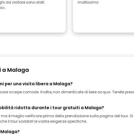
ghi da visitare sono stati
moltissimo
ici.
ti a Malaga
 per una visita libera a Malaga?
ssare scarpe comode. Inoltre, non dimenticate di bere acqua. Tenete presen
obilità ridotta durante i tour gratuiti a Malaga?
, ma è meglio verificare prima della prenotazione sulla pagina del tour. Si
e il tour soddisfi le vostre esigenze specifiche.
 a Malaga?