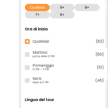
Qualsiasi
9+
8+
7+
6+
Ora di inizio
Qualsiasi
(83)
Mattina
(65)
prima delle 12 PM
Pomeriggio
(51)
12 PM — 5 PM
Sera
(46)
dopo le 5 PM
Lingua del tour