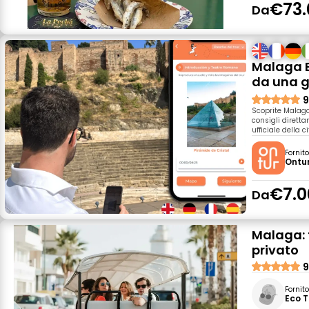
€73.
Da
Malaga E
da una g
9
Scoprite Malaga 
consigli dirett
ufficiale della ci
Fornit
Ontu
€7.0
Da
Malaga: t
privato
9
Fornit
Eco T