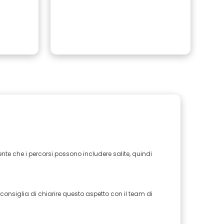
affa
te che i percorsi possono includere salite, quindi
 consiglia di chiarire questo aspetto con il team di