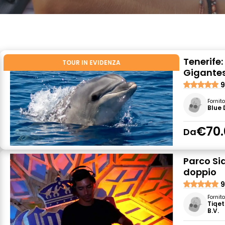
Tenerife:
TOUR IN EVIDENZA
Gigantes
9
Fornit
Blue 
€70.
Da
Parco Si
doppio
9
Fornit
Tiqet
B.V.