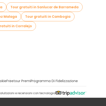
ia
Tour gratuiti in Sanlucar de Barrameda
lez Malaga
Tour gratuiti in Cambogia
ratuiti in Corralejo
okie
Freetour Premi
Programma Di Fidelizzazione
alutazioni e recensioni con tecnologia