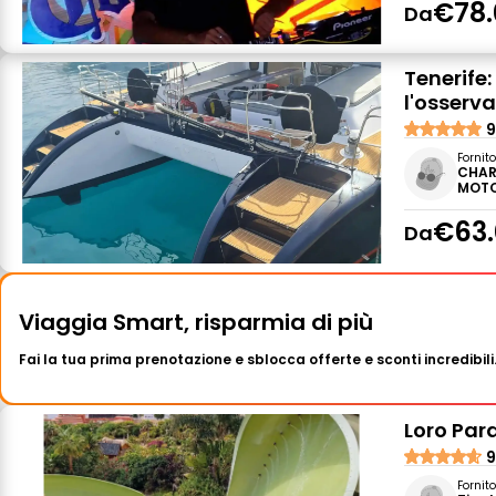
€78.
Da
Tenerife:
l'osserva
9
Fornit
CHAR
MOTO
€63.
Da
Viaggia Smart, risparmia di più
Fai la tua prima prenotazione e sblocca offerte e sconti incredibili
Loro Parq
9
Fornit