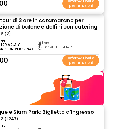
00
Informazioni e
prenotazioni
 tour di 3 ore in catamarano per
zione di balene e delfini con catering
.9
(2)
o da
3 ore
TER VELA Y
10:00 AM, 1:00 PM
+1 Altro
R SLUNIPERSONAL
00
Informazioni e
prenotazioni
.
ue e Siam Park: Biglietto d'ingresso
.3
(1,243)
o da