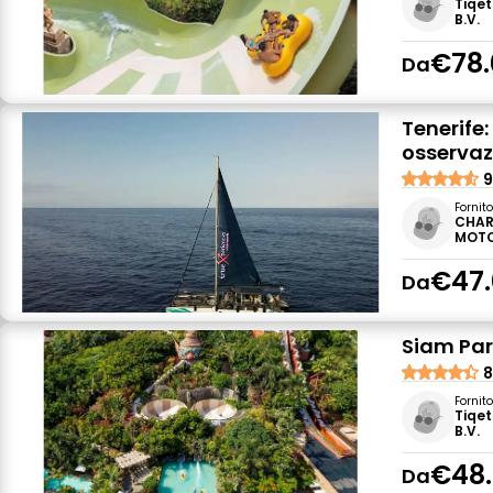
Tiqet
B.V.
€78.
Da
Tenerife
osservazi
9
Fornit
CHAR
MOTO
€47.
Da
Siam Park
8
Fornit
Tiqet
B.V.
€48
Da