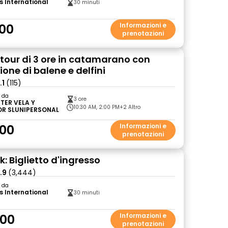
s International
30 minuti
00
Informazioni e
prenotazioni
: tour di 3 ore in catamarano con
one di balene e delfini
.1
(115)
o da
3 ore
TER VELA Y
10:30 AM, 2:00 PM
+2 Altro
R SLUNIPERSONAL
00
Informazioni e
prenotazioni
: Biglietto d'ingresso
.9
(3,444)
o da
s International
30 minuti
.00
Informazioni e
prenotazioni