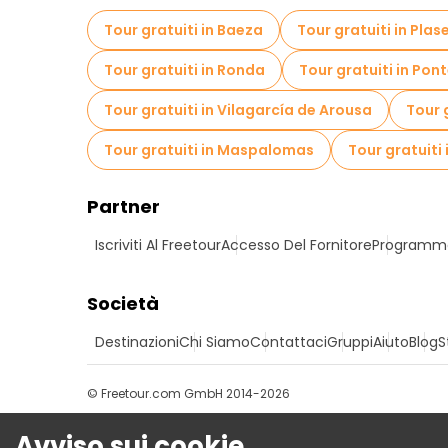
Tour gratuiti in Baeza
Tour gratuiti in Plas
Tour gratuiti in Ronda
Tour gratuiti in Pon
Tour gratuiti in Vilagarcía de Arousa
Tour 
Tour gratuiti in Maspalomas
Tour gratuiti
Partner
Iscriviti Al Freetour
Accesso Del Fornitore
Programma 
Società
Destinazioni
Chi Siamo
Contattaci
Gruppi
Aiuto
Blog
S
© Freetour.com GmbH 2014-2026
Avviso sui cookie