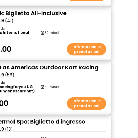
: Biglietto All-Inclusive
.9
(41)
o da
s International
30 minuti
.00
Informazioni e
prenotazioni
: Las Americas Outdoor Kart Racing
.9
(56)
o da
tseeingforyou UG
30 minuti
tungsbeschränkt)
00
Informazioni e
prenotazioni
rmal Spa: Biglietto d'ingresso
.9
(13)