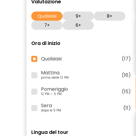
Valutazione
Qualsiasi
9+
8+
7+
6+
Ora di inizio
Qualsiasi
(17)
Mattina
(16)
prima delle 12 PM
Pomeriggio
(15)
12 PM — 5 PM
Sera
(11)
dopo le 5 PM
Lingua del tour