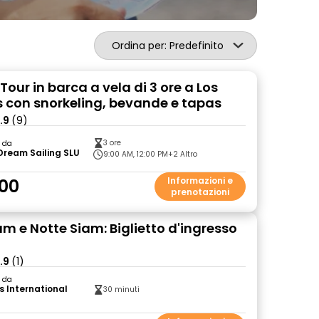
Ordina per: Predefinito
 Tour in barca a vela di 3 ore a Los
 con snorkeling, bevande e tapas
.9
(9)
3 ore
o da
Dream Sailing SLU
9:00 AM, 12:00 PM
+2 Altro
00
Informazioni e
prenotazioni
am e Notte Siam: Biglietto d'ingresso
.9
(1)
o da
s International
30 minuti