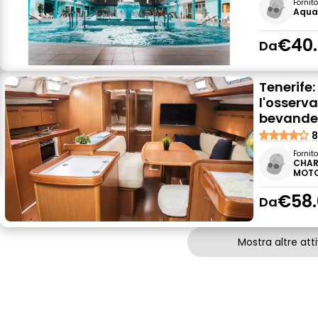
Fornit
Aqua
€40
Da
Tenerife:
l'osserva
bevand
8
Fornit
CHAR
MOTO
€58.
Da
Mostra altre atti