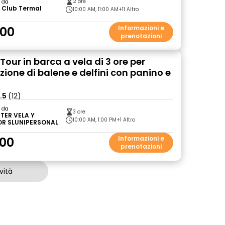
2 ore
o da
 Club Termal
10:00 AM, 11:00 AM
+11 Altro
.00
Informazioni e
prenotazioni
 Tour in barca a vela di 3 ore per
zione di balene e delfini con panino e
e
.5
(12)
o da
3 ore
TER VELA Y
10:00 AM, 1:00 PM
+1 Altro
R SLUNIPERSONAL
00
Informazioni e
prenotazioni
vità