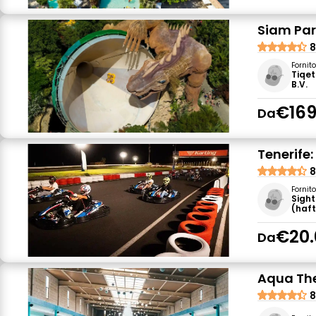
Siam Park
8
Fornit
Tiqet
B.V.
€169
Da
Tenerife
8
Fornit
Sigh
(haf
€20.
Da
Aqua The
8