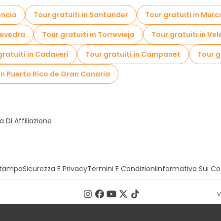
encia
Tour gratuiti in Santander
Tour gratuiti in Murc
tevedra
Tour gratuiti in Torrevieja
Tour gratuiti in Ve
gratuiti in Cadaveri
Tour gratuiti in Campanet
Tour g
 in Puerto Rico de Gran Canaria
Di Affiliazione
tampa
Sicurezza E Privacy
Termini E Condizioni
Informativa Sui Co
V