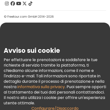
Contattaci
Gruppi
© Freetour.com GmbH 2014-2026
Aiuto
Blog
Stampa
Sicurezza E Privacy
Avviso sui cookie
Termini E Condizioni
Informativa Sui Cookie
Per effettuare le prenotazioni e soddisfare le tue
richieste di servizio tramite la piattaforma, ti
Freetour Premi
chiediamo alcune informazioni, come il nome e
Programma Di Fidelizzazione
l'indirizzo e-mail. Tali informazioni sono riportate in
dettaglio durante il processo di prenotazione e nella
nostra
informativa sulla privacy
. Puoi sempre opporti
al trattamento dei tuoi dati personali contattandoci.
Il nostro sito utilizza i cookie per offrire un'esperienza
utente ottimale.
Configurare/Disaccordo