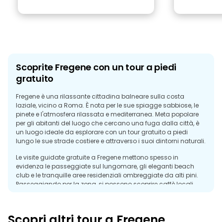
Scoprite Fregene con un tour a piedi
gratuito
Fregene è una rilassante cittadina balneare sulla costa
laziale, vicino a Roma. È nota per le sue spiagge sabbiose, le
pinete e l'atmosfera rilassata e mediterranea. Meta popolare
per gli abitanti del luogo che cercano una fuga dalla città, è
un luogo ideale da esplorare con un tour gratuito a piedi
lungo le sue strade costiere e attraverso i suoi dintorni naturali.
Le visite guidate gratuite a Fregene mettono spesso in
evidenza le passeggiate sul lungomare, gli eleganti beach
club e le tranquille aree residenziali ombreggiate da alti pini.
Passeggiando per la zona, si possono scoprire caffè locali,
ristoranti di pesce e piccoli mercati che riflettono la vita
quotidiana sulla costa italiana.
Scopri altri tour a Fregene
Fregene è anche rinomata per i suoi paesaggi naturali, tra cui