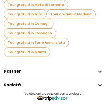
Tour gratuiti in Meta di Sorrento
Tour gratuiti in Mira
Tour gratuiti in Modena
Tour gratuiti in Camogli
Tour gratuiti in Possagno
Tour gratuiti in Torre Annunziata
Tour gratuiti in Manta
Partner
Iscriviti Al Freetour
Società
Accesso Del Fornitore
Destinazioni
Valutazioni e recensioni con tecnologia
Programma Di Affiliazione
Chi Siamo