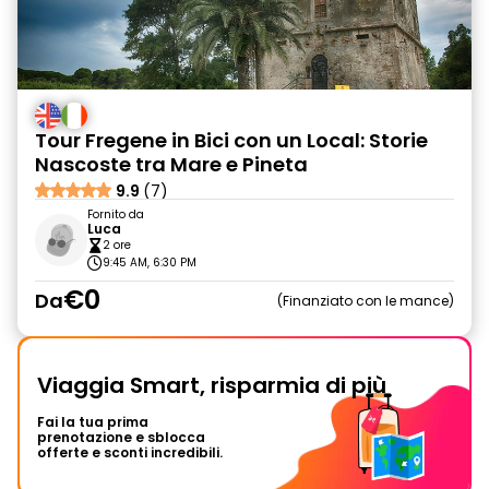
Tour Fregene in Bici con un Local: Storie
Nascoste tra Mare e Pineta
9.9
(7)
Fornito da
Luca
2 ore
9:45 AM, 6:30 PM
€0
Da
Finanziato con le mance
Viaggia Smart, risparmia di più
Fai la tua prima
prenotazione e sblocca
offerte e sconti incredibili.