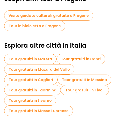
le vicine dune e gli spazi verdi ideali per andare in bicicletta,
passeggiare e godersi i tramonti sul Mar Tirreno. La sua
atmosfera tranquilla e la vicinanza a Roma la rendono il
Visite guidate culturali gratuite a Fregene
luogo ideale per vivere un'esperienza costiera più lenta e
autentica.
Tour in bicicletta a Fregene
Un tour a piedi gratuito offre ai viaggiatori un modo rilassante
per godersi le spiagge, la natura e il fascino balneare italiano
di Fregene, rendendola una gemma nascosta vicino alla
Esplora altre città in Italia
capitale.
Tour gratuiti in Matera
Tour gratuiti in Capri
Tour gratuiti in Mazara del Vallo
Tour gratuiti in Cagliari
Tour gratuiti in Messina
Tour gratuiti in Taormina
Tour gratuiti in Tivoli
Tour gratuiti in Livorno
Tour gratuiti in Massa Lubrense