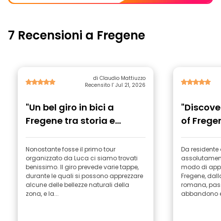
7 Recensioni a Fregene
di Claudio Mattiuzzo
Recensito l’ Jul 21, 2026
"Un bel giro in bici a
"Discove
Fregene tra storia e
of Frege
natura"
Nonostante fosse il primo tour
Da residente a
organizzato da Luca ci siamo trovati
assolutament
benissimo. Il giro prevede varie tappe,
modo di appro
durante le quali si possono apprezzare
Fregene, dal
alcune delle bellezze naturali della
romana, pass
zona, e la...
abbandono e 