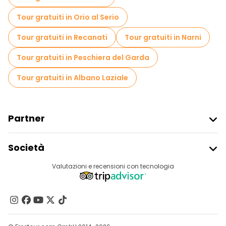
Tour gratuiti in Orio al Serio
Tour gratuiti in Recanati
Tour gratuiti in Narni
Tour gratuiti in Peschiera del Garda
Tour gratuiti in Albano Laziale
Partner
Iscriviti Al Freetour
Società
Accesso Del Fornitore
Destinazioni
Valutazioni e recensioni con tecnologia
Programma Di Affiliazione
Chi Siamo
Contattaci
Gruppi