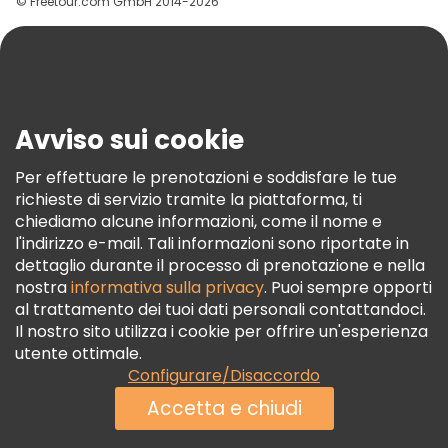
© Freetour.com GmbH 2014-2026
Aiuto
Blog
Stampa
Sicurezza E Privacy
Avviso sui cookie
Termini E Condizioni
Informativa Sui Cookie
Per effettuare le prenotazioni e soddisfare le tue
richieste di servizio tramite la piattaforma, ti
Freetour Premi
chiediamo alcune informazioni, come il nome e
Programma Di Fidelizzazione
l'indirizzo e-mail. Tali informazioni sono riportate in
dettaglio durante il processo di prenotazione e nella
nostra
informativa sulla privacy
. Puoi sempre opporti
al trattamento dei tuoi dati personali contattandoci.
Il nostro sito utilizza i cookie per offrire un'esperienza
utente ottimale.
Configurare/Disaccordo
Accetta e chiudi