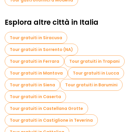
Tour gastronomici a Modena
Il tour può anche evidenziare il legame di Modena con marchi
di auto di lusso come Ferrari e Maserati, nonché con icone
culturali come il cantante lirico Luciano Pavarotti. Con la sua
Esplora altre città in Italia
miscela di storia, cibo e innovazione, Modena offre
un'esperienza diversificata che si rivolge a tutti i tipi di
viaggiatori.
Tour gratuiti in Siracusa
Tour gratuiti in Sorrento (NA)
Tour gratuiti in Ferrara
Tour gratuiti in Trapani
Tour gratuiti in Mantova
Tour gratuiti in Lucca
Tour gratuiti in Siena
Tour gratuiti in Barumini
Tour gratuiti in Caserta
Tour gratuiti in Castellana Grotte
Tour gratuiti in Castiglione in Teverina