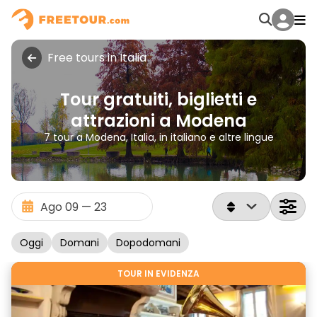
Free tours in Italia
Tour gratuiti, biglietti e
attrazioni a Modena
7 tour a Modena, Italia, in italiano e altre lingue
Oggi
Domani
Dopodomani
TOUR IN EVIDENZA