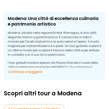
Modena: Una città di eccellenza culinaria
e patrimonio artistico
Modena, situata nella regione Emilia-Romagna, è una città
elegante, storica e gastronomica. È conosciuta in tutto il
mondo per l'aceto balsamico, le auto veloci e l'opera. Il modo
migliore per visitare Modena è a piedi. Un tour gratuito a piedi è
un ottimo modo per scoprire il fascino della città e per entrare
in contatto con il suo ricco patrimonio.
I tour gratuiti iniziano spesso da Piazza Grande, il cuore della
città e patrimonio mondiale dell'UNESCO. Qui si trovano il
magnifico Duomo di Modena e la Torre della Ghirlandina,
Continua a leggere
simboli della potenza medievale e dell'eccellenza artistica
della città. La guida turistica racconterà la storia di questi
monumenti e spiegherà il loro ruolo nell'identità di Modena.
Scopri altri tour a Modena
Passeggiando per il centro storico, vedrete eleganti portici,
piazze colorate e mercati vivaci. Molti tour includono il Mercato
Albinelli, dove si può sperimentare la vita locale tra bancarelle
di prodotti freschi e specialità regionali.