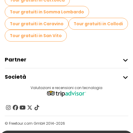
Tour gratuiti in Cattolica
Tour gratuiti in Somma Lombardo
Tour gratuiti in Caravino
Tour gratuiti in Collodi
Tour gratuiti in San Vito
Partner
Iscriviti Al Freetour
Società
Accesso Del Fornitore
Destinazioni
Valutazioni e recensioni con tecnologia
Programma Di Affiliazione
Chi Siamo
Contattaci
Gruppi
© Freetour.com GmbH 2014-2026
Aiuto