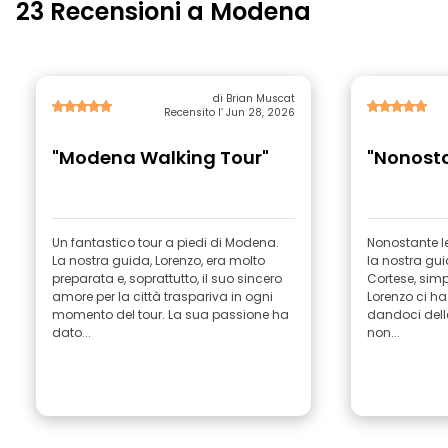
23 Recensioni a Modena
di Brian Muscat
Recensito l’ Jun 28, 2026
"Modena Walking Tour"
"Nonostan
Un fantastico tour a piedi di Modena.
Nonostante l
La nostra guida, Lorenzo, era molto
la nostra gui
preparata e, soprattutto, il suo sincero
Cortese, simp
amore per la città traspariva in ogni
Lorenzo ci ha
momento del tour. La sua passione ha
dandoci delle
dato...
non...