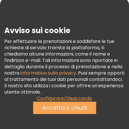
Blog
Stampa
Sicurezza E Privacy
Avviso sui cookie
Termini E Condizioni
Informativa Sui Cookie
Per effettuare le prenotazioni e soddisfare le tue
richieste di servizio tramite la piattaforma, ti
Freetour Premi
chiediamo alcune informazioni, come il nome e
Programma Di Fidelizzazione
l'indirizzo e-mail. Tali informazioni sono riportate in
dettaglio durante il processo di prenotazione e nella
nostra
informativa sulla privacy
. Puoi sempre opporti
al trattamento dei tuoi dati personali contattandoci.
Il nostro sito utilizza i cookie per offrire un'esperienza
utente ottimale.
Configurare/Disaccordo
Accetta e chiudi