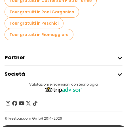
Tour gratuiti in Castel San Pietro Terme
Tour gratuiti in Rodi Garganico
Tour gratuiti in Peschici
Tour gratuiti in Riomaggiore
Partner
Iscriviti Al Freetour
Società
Accesso Del Fornitore
Destinazioni
Valutazioni e recensioni con tecnologia
Programma Di Affiliazione
Chi Siamo
Contattaci
Gruppi
© Freetour.com GmbH 2014-2026
Aiuto