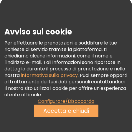
Blog
Stampa
Sicurezza E Privacy
Avviso sui cookie
Termini E Condizioni
Informativa Sui Cookie
Per effettuare le prenotazioni e soddisfare le tue
richieste di servizio tramite la piattaforma, ti
Freetour Premi
chiediamo alcune informazioni, come il nome e
Programma Di Fidelizzazione
l'indirizzo e-mail. Tali informazioni sono riportate in
dettaglio durante il processo di prenotazione e nella
nostra
informativa sulla privacy
. Puoi sempre opporti
al trattamento dei tuoi dati personali contattandoci.
Il nostro sito utilizza i cookie per offrire un'esperienza
utente ottimale.
Configurare/Disaccordo
Accetta e chiudi