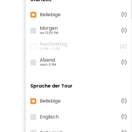
Beliebige
(1)
Morgen
(1)
vor 12:00 PM
Nachmittag
(0)
12 PM — 5 PM
Abend
(1)
nach 5 PM
Sprache der Tour
Beliebige
(1)
Englisch
(1)