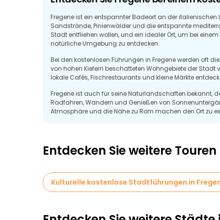
Fregene ist ein entspannter Badeort an der italienischen 
Sandstrände, Pinienwälder und die entspannte mediterrane
Stadt entfliehen wollen, und ein idealer Ort, um bei ei
natürliche Umgebung zu entdecken.
Bei den kostenlosen Führungen in Fregene werden oft di
von hohen Kiefern beschatteten Wohngebiete der Stadt v
lokale Cafés, Fischrestaurants und kleine Märkte entdeck
Fregene ist auch für seine Naturlandschaften bekannt, 
Radfahren, Wandern und Genießen von Sonnenuntergäng
Atmosphäre und die Nähe zu Rom machen den Ort zu eine
Ein kostenloser Spaziergang bietet Reisenden eine entspa
Küstencharme von Fregene zu genießen und macht es zu 
Entdecken Sie weitere Touren
Kulturelle kostenlose Stadtführungen in Frege
Entdecken Sie weitere Städte i