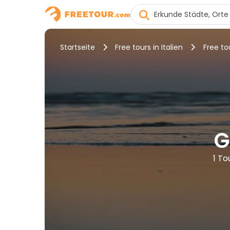
Startseite
Free tours in Italien
Free to
G
1 To