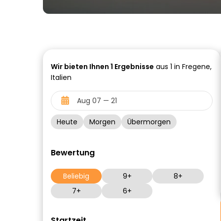
Wir bieten Ihnen
1
Ergebnisse
aus 1 in Fregene,
Italien
Heute
Morgen
Übermorgen
Bewertung
Beliebig
9+
8+
7+
6+
Startzeit