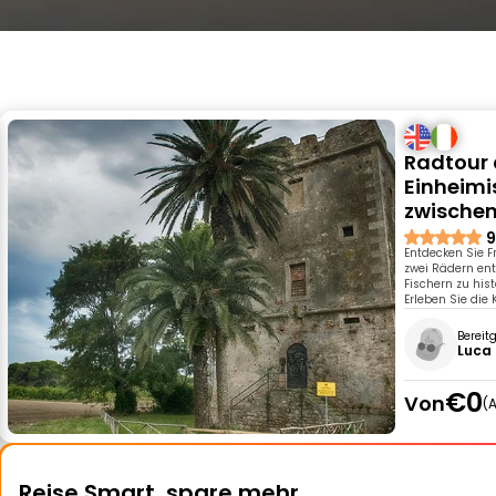
Radtour 
Einheimi
zwischen
9
Entdecken Sie F
zwei Rädern ent
Fischern zu his
Erleben Sie die
Bereit
Luca
€0
Von
A
Reise Smart, spare mehr