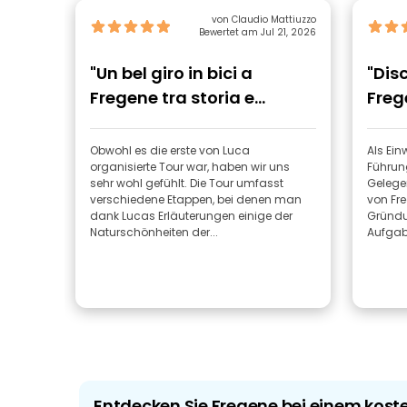
von Claudio Mattiuzzo
Bewertet am Jul 21, 2026
"Un bel giro in bici a
"Dis
Fregene tra storia e
Freg
natura"
Obwohl es die erste von Luca
Als Ein
organisierte Tour war, haben wir uns
Führung
sehr wohl gefühlt. Die Tour umfasst
Gelegen
verschiedene Etappen, bei denen man
von Fre
dank Lucas Erläuterungen einige der
Gründun
Naturschönheiten der...
Aufgabe
Entdecken Sie Fregene bei einem kos