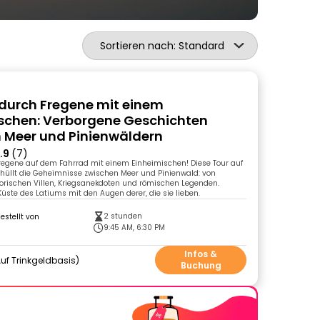
Sortieren nach: Standard
durch Fregene mit einem
schen: Verborgene Geschichten
 Meer und Pinienwäldern
.9
(7)
regene auf dem Fahrrad mit einem Einheimischen! Diese Tour auf
hüllt die Geheimnisse zwischen Meer und Pinienwald: von
torischen Villen, Kriegsanekdoten und römischen Legenden.
 Küste des Latiums mit den Augen derer, die sie lieben.
2 stunden
gestellt von
9:45 AM, 6:30 PM
Infos &
uf Trinkgeldbasis
Buchung