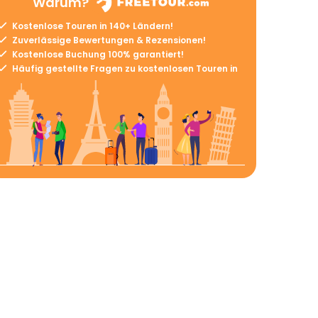
Warum?
Kostenlose Touren in 140+ Ländern!
Zuverlässige Bewertungen & Rezensionen!
Kostenlose Buchung 100% garantiert!
Häufig gestellte Fragen zu kostenlosen Touren in