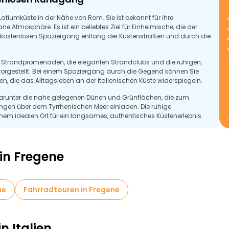
Latiumküste in der Nähe von Rom. Sie ist bekannt für ihre
 Atmosphäre. Es ist ein beliebtes Ziel für Einheimische, die der
nem kostenlosen Spaziergang entlang der Küstenstraßen und durch die
e Strandpromenaden, die eleganten Strandclubs und die ruhigen,
orgestellt. Bei einem Spaziergang durch die Gegend können Sie
en, die das Alltagsleben an der italienischen Küste widerspiegeln.
darunter die nahe gelegenen Dünen und Grünflächen, die zum
en über dem Tyrrhenischen Meer einladen. Die ruhige
m idealen Ort für ein langsames, authentisches Küstenerlebnis.
nnte Möglichkeit, die Strände, die Natur und den italienischen
einem versteckten Juwel in der Nähe der Hauptstadt.
 in Fregene
ne
Fahrradtouren in Fregene
n Italien