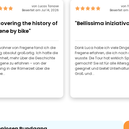
von Lucas Tanase
von Y
Bewertet am Jul 14, 2026
Bewertet am 
covering the history of
"Bellissima iniziativ
ene by bike"
wohner von Fregene fand ich die
Dank Luca habe ich viele Dinge
 absolut großartig. Ich hatte die
Fregene erfahren, die ich noch 
heit, mehr über die Geschichte
wusste. Die Tour hat wirklich S
gene zu erfahren – von der
gemacht! Sie ist für alle Alter
g in der Römerzeit über die
geeignet und bietet Unterhaltu
...
Groß und...
tenlosen Rundgang