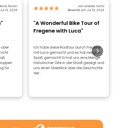
lenia Ferrari
von andrea nichil
Jul 13, 2026
Bewertet am Jul 13, 2026
a"
"A Wonderful Bike Tour of
"Su
Fregene with Luca"
 über
Ich habe diese Radtour durch Fregene
Ich 
nicht
mit Luca gemacht und es hat riesigen
Wiss
paß
Spaß gemacht! Er hat uns eine Menge
Bade
sgruppen
historischer Orte in der Stadt gezeigt und
uns 
ng für
uns einen Überblick über die Geschichte
übe
der...
erzä