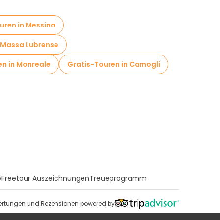
uren in Messina
n Massa Lubrense
en in Monreale
Gratis-Touren in Camogli
e
Freetour Auszeichnungen
Treueprogramm
rtungen und Rezensionen powered by