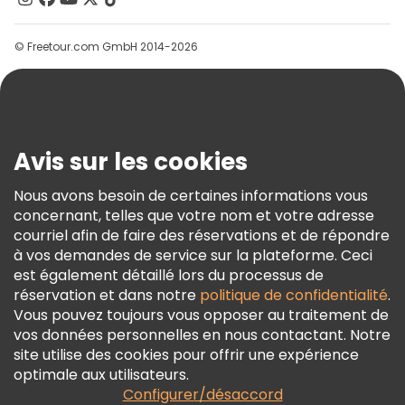
Groupes
© Freetour.com GmbH 2014-2026
Aide
Blog
Presse
Sécurité Et Confidentialité
Avis sur les cookies
Conditions Générales Et Mentions Légales
Nous avons besoin de certaines informations vous
Politique En Matière De Cookies
concernant, telles que votre nom et votre adresse
Freetour Prix
courriel afin de faire des réservations et de répondre
à vos demandes de service sur la plateforme. Ceci
Programme De Fidélité
est également détaillé lors du processus de
réservation et dans notre
politique de confidentialité
.
Vous pouvez toujours vous opposer au traitement de
vos données personnelles en nous contactant. Notre
site utilise des cookies pour offrir une expérience
optimale aux utilisateurs.
Configurer/désaccord