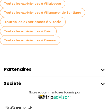
Toutes les expériences à Villajoyosa
Toutes les expériences à Villamayor de Santiago
Toutes les expériences à Vitoria
Toutes les expériences à Yaiza
Toutes les expériences à Zamora
Partenaires
Rejoindre Freetour
Société
Connexion Du Fournisseur
Destinations
Notes et commentaires fournis par
Programme D’affiliation
À Propos De Nous
Contactez-Nous