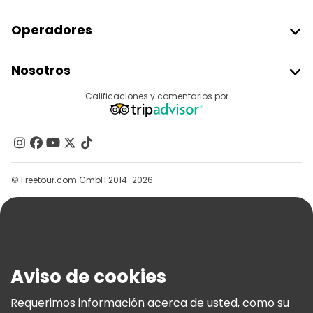
Operadores
Unirse A Freetour
Nosotros
Acceder Como Proveedor
Destinos
Calificaciones y comentarios por
Programa De Afiliados
Acerca De Nosotros
Contacto
Grupos
© Freetour.com GmbH 2014-2026
Ayuda
Blog
Prensa
Seguridad Y Privacidad
Aviso de cookies
Términos E Información Legal
Política De Cookies
Requerimos información acerca de usted, como su