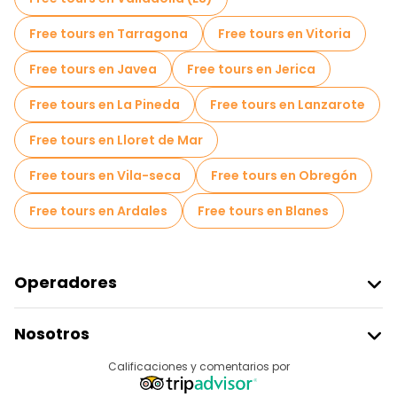
Free tours en Tarragona
Free tours en Vitoria
Free tours en Javea
Free tours en Jerica
Free tours en La Pineda
Free tours en Lanzarote
Free tours en Lloret de Mar
Free tours en Vila-seca
Free tours en Obregón
Free tours en Ardales
Free tours en Blanes
Operadores
Unirse A Freetour
Nosotros
Acceder Como Proveedor
Destinos
Calificaciones y comentarios por
Programa De Afiliados
Acerca De Nosotros