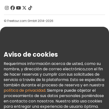
Contacto
Grupos
© Freetour.com GmbH 2014-2026
Ayuda
Blog
Prensa
Seguridad Y Privacidad
Aviso de cookies
Términos E Información Legal
Política De Cookies
Requerimos información acerca de usted, como su
nombre, y dirección de correo electrónico,con el fin
Freetour Premios
de hacer reservas y cumplir con sus solicitudes de
Programa De Fidelidad
servicio a través de la plataforma. Esto se especifica
también durante el proceso de reserva y en nuestra
política de privacidad
. Siempre puede objetar el
procesamiento de sus datos personales poniéndose
en contacto con nosotros. Nuestro sitio usa cookies
para entregar una experiencia de usuario óptima.