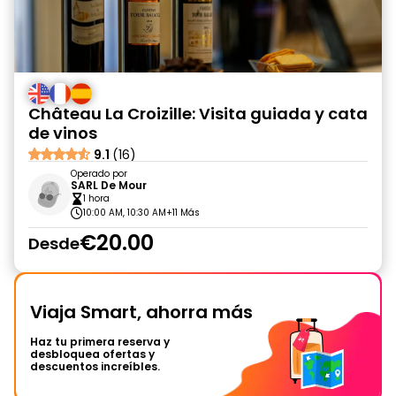
Château La Croizille: Visita guiada y cata
de vinos
9.1
(16)
Operado por
SARL De Mour
1 hora
10:00 AM, 10:30 AM
+11 Más
€20.00
Desde
Viaja Smart, ahorra más
Haz tu primera reserva y
desbloquea ofertas y
descuentos increíbles.