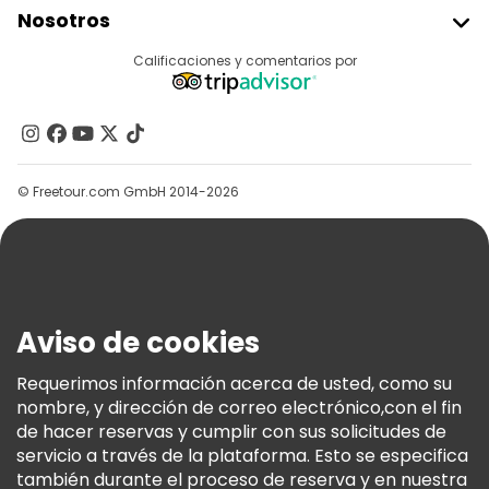
Nosotros
Acceder Como Proveedor
Destinos
Calificaciones y comentarios por
Programa De Afiliados
Acerca De Nosotros
Contacto
Grupos
© Freetour.com GmbH 2014-2026
Ayuda
Blog
Prensa
Seguridad Y Privacidad
Aviso de cookies
Términos E Información Legal
Política De Cookies
Requerimos información acerca de usted, como su
nombre, y dirección de correo electrónico,con el fin
Freetour Premios
de hacer reservas y cumplir con sus solicitudes de
Programa De Fidelidad
servicio a través de la plataforma. Esto se especifica
también durante el proceso de reserva y en nuestra