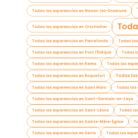
Todas las experiencias en Nissan-lez-Enserune
Toda
Todas las experiencias en Orschwiller
Todas las experiencias en Pierrefonds
Todas las
Todas las experiencias en Pont l'Évêque
Todas l
Todas las experiencias en Reims
Todas las expe
Todas las
Todas las experiencias en Roquefort
Todas las experiencias en Saint Malo
Todas las 
Todas las experiencias en Saint-Germain-en-Laye
Todas las experiencias en Saint-Léons
Todas las
Todas las experiencias en Sainte-Mère-Église
To
Todas las experiencias en Serris
Todas las exper