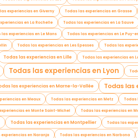
las experiencias en Giverny
Todas las experiencias en Grasse
xperiencias en La Rochelle
Todas las experiencias en La Sauve
 las experiencias en Le Mans
Todas las experiencias en Le Puy-
llin
Todas las experiencias en Les Epesses
Todas las experi
Todas las experiencias en Lille
Todas las experiencias en 
Todas las experiencias en Lyon
Toda
Todas las 
odas las experiencias en Marne-la-Vallée
xperiencias en Meaux
Todas las experiencias en Metz
Todas 
experiencias en Monte Saint-Michel
Todas las experiencias en M
Todas las experiencias en Montpellier
Todas las expe
 experiencias en Naranja
Todas las experiencias en Narbona