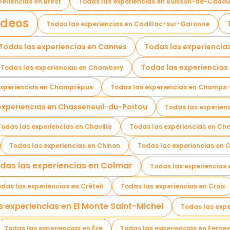
eriencias en Brest
Todas las experiencias en Buisson-de-Cadou
rdeos
Todas las experiencias en Cadillac-sur-Garonne
Todas las experiencias en Cannes
Todas las experiencia
Todas las experiencia
Todas las experiencias en Chambery
experiencias en Champrépus
Todas las experiencias en Champs
experiencias en Chasseneuil-du-Poitou
Todas las experie
Todas las experiencias en Chaville
Todas las experiencias en C
Todas las experiencias en Chinon
Todas las experiencias en 
das las experiencias en Colmar
Todas las experiencias
das las experiencias en Créteil
Todas las experiencias en Croix
s experiencias en El Monte Saint-Michel
Todas las expe
Todas las experiencias en Èze
Todas las experiencias en Ferney