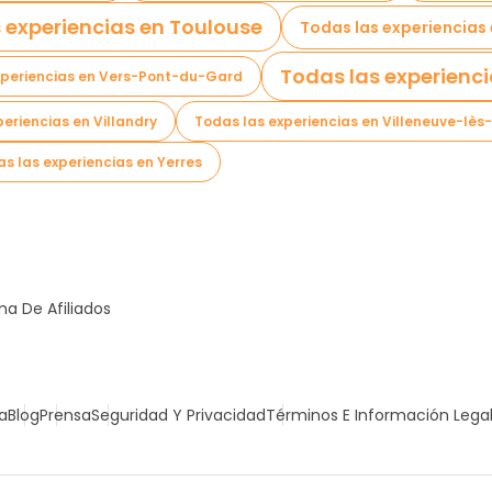
 experiencias en Toulouse
Todas las experiencias
Todas las experienci
xperiencias en Vers-Pont-du-Gard
eriencias en Villandry
Todas las experiencias en Villeneuve-lès
s las experiencias en Yerres
a De Afiliados
a
Blog
Prensa
Seguridad Y Privacidad
Términos E Información Lega