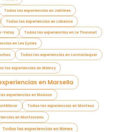
Todas las experiencias en Jablines
Todas las experiencias en Labenne
en-Velay
Todas las experiencias en Le Thoronet
encias en Les Eyzies
Loches
Todas las experiencias en Locmariaquer
s las experiencias en Maincy
experiencias en Marsella
las experiencias en Moisson
ontélimar
Todas las experiencias en Monteux
riencias en Montsoreau
Todas las experiencias en Nimes