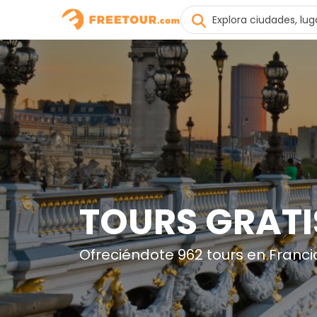
TOURS GRATI
Ofreciéndote 962 tours en Franci