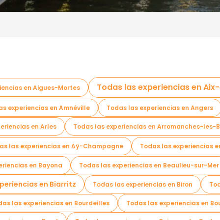
Todas las experiencias en Ai
iencias en Aigues-Mortes
as experiencias en Amnéville
Todas las experiencias en Angers
eriencias en Arles
Todas las experiencias en Arromanches-les-B
as las experiencias en Aÿ-Champagne
Todas las experiencias 
eriencias en Bayona
Todas las experiencias en Beaulieu-sur-Mer
periencias en Biarritz
Todas las experiencias en Biron
Tod
as las experiencias en Bourdeilles
Todas las experiencias en B