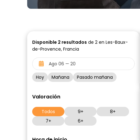
Disponible
2
resultados
de 2 en Les-Baux-
de-Provence, Francia
Hoy
Mañana
Pasado mañana
Valoración
Todos
9+
8+
7+
6+
Hora de inicio