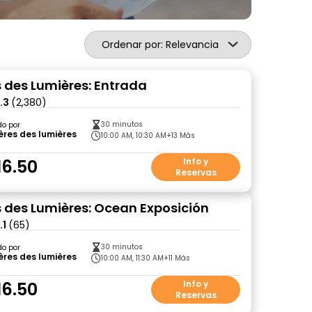
Ordenar por: Relevancia
s des Lumières: Entrada
.3
(2,380)
30 minutos
do por
ères des lumières
10:00 AM, 10:30 AM
+13 Más
16.50
Info y
Reservas
s des Lumières: Ocean Exposición
.1
(65)
30 minutos
do por
ères des lumières
10:00 AM, 11:30 AM
+11 Más
16.50
Info y
Reservas