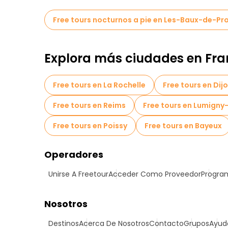
Free tours nocturnos a pie en Les-Baux-de-Pr
Explora más ciudades en Fra
Free tours en La Rochelle
Free tours en Dij
Free tours en Reims
Free tours en Lumign
Free tours en Poissy
Free tours en Bayeux
Operadores
Unirse A Freetour
Acceder Como Proveedor
Program
Nosotros
Destinos
Acerca De Nosotros
Contacto
Grupos
Ayud