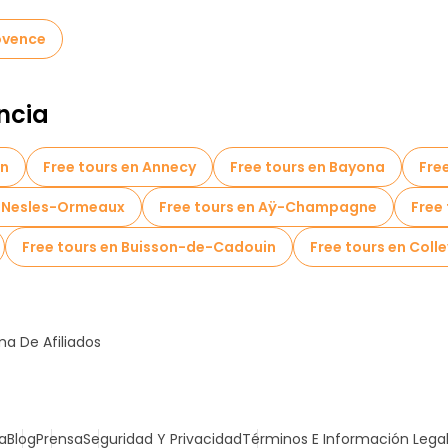
ovence
ncia
on
Free tours en Annecy
Free tours en Bayona
Fre
y-Nesles-Ormeaux
Free tours en Aÿ-Champagne
Free
Free tours en Buisson-de-Cadouin
Free tours en Coll
a De Afiliados
a
Blog
Prensa
Seguridad Y Privacidad
Términos E Información Lega