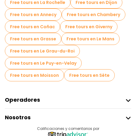
Free tours en La Rochelle
Free tours en Dijon
Free tours en Annecy
Free tours en Chambery
Free tours en Coñac
Free tours en Giverny
Free tours en Grasse
Free tours en Le Mans
Free tours en Le Grau-du-Roi
Free tours en Le Puy-en-Velay
Free tours en Moisson
Free tours en Sète
Operadores
Unirse A Freetour
Nosotros
Acceder Como Proveedor
Destinos
Calificaciones y comentarios por
Programa De Afiliados