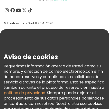
Acerca De Nosotros
Contacto
Grupos
© Freetour.com GmbH 2014-2026
Ayuda
Blog
Prensa
Seguridad Y Privacidad
Aviso de cookies
Términos E Información Legal
Política De Cookies
Requerimos información acerca de usted, como su
nombre, y dirección de correo electrónico,con el fin
Freetour Premios
de hacer reservas y cumplir con sus solicitudes de
Programa De Fidelidad
servicio a través de la plataforma. Esto se especifica
también durante el proceso de reserva y en nuestra
política de privacidad
. Siempre puede objetar el
procesamiento de sus datos personales poniéndose
en contacto con nosotros. Nuestro sitio usa cookies
para entregar una experiencia de usuario óptima.