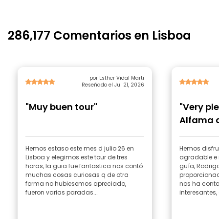
286,177 Comentarios en Lisboa
por Esther Vidal Marti
Reseñado el Jul 21, 2026
"Muy buen tour"
"Very pl
Alfama 
Hemos estaso este mes d julio 26 en
Hemos disfru
Lisboa y elegimos este tour de tres
agradable e 
horas, la guia fue fantastica nos contó
guía, Rodrigo
muchas cosas curiosas q de otra
proporcionad
forma no hubiesemos apreciado,
nos ha conta
fueron varias paradas...
interesantes, 