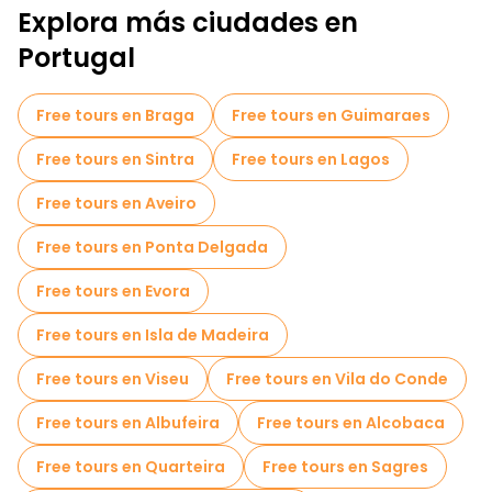
Explora más ciudades en
Tours de Pub Crawl en Lisboa
Portugal
Tours autoguiados en Lisboa
Juegos de escape en Lisboa
Free tours en Braga
Free tours en Guimaraes
Tours fotográficos en Lisboa
Free tours en Sintra
Free tours en Lagos
Tickets de entrada en Lisboa
Free tours en Aveiro
Cruceros en Lisboa
Free tours en Ponta Delgada
Free Tour Leyendas y Misterios de Lisboa
Free tours en Evora
Museos en Lisboa
Free tours en Isla de Madeira
Free tour por el casco antiguo en Lisboa
Free tours en Viseu
Free tours en Vila do Conde
Tours mercados en Lisboa
Free tours en Albufeira
Free tours en Alcobaca
Tours de degustación locales en Lisboa
Free tours en Quarteira
Free tours en Sagres