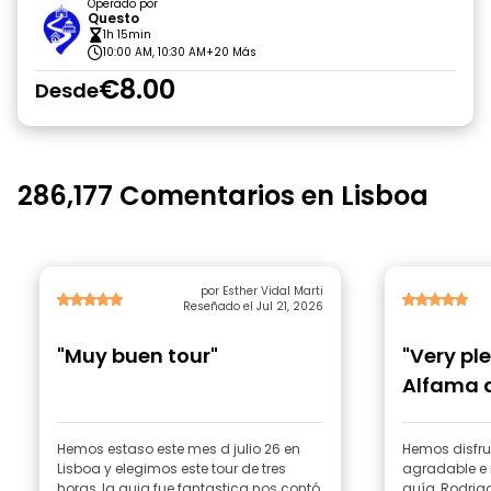
Operado por
Questo
1h 15min
10:00 AM, 10:30 AM
+20 Más
€8.00
Desde
286,177 Comentarios en Lisboa
por Esther Vidal Marti
Reseñado el Jul 21, 2026
"Muy buen tour"
"Very pl
Alfama 
Hemos estaso este mes d julio 26 en
Hemos disfru
Lisboa y elegimos este tour de tres
agradable e 
horas, la guia fue fantastica nos contó
guía, Rodrigo