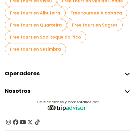
Free tours en Viseu
Free tours en Vila do Conde
Tours mercados en Lisboa
Free tours en Albufeira
Free tours en Alcobaca
Tours de degustación locales en Lisboa
Free tours en Quarteira
Free tours en Sagres
Free tours de un día en Lisboa
Free tours en Sao Roque do Pico
Free tours nocturnos a pie en Lisboa
Free tours en Sesimbra
Tours en bicicleta en Lisboa
Tours gastronómicos en Lisboa
Operadores
Free tours cerca Commerce Square
Unirse A Freetour
Nosotros
Acceder Como Proveedor
Free tours cerca Santa Justa Lift
Destinos
Calificaciones y comentarios por
Programa De Afiliados
Free tours cerca Lisbon Cathedral
Acerca De Nosotros
Contacto
Grupos