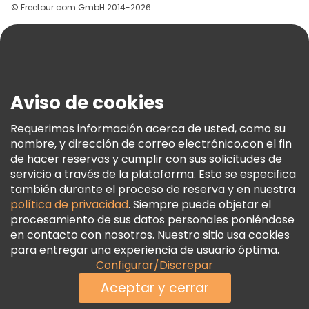
© Freetour.com GmbH 2014-2026
Ayuda
Blog
Prensa
Seguridad Y Privacidad
Aviso de cookies
Términos E Información Legal
Política De Cookies
Requerimos información acerca de usted, como su
nombre, y dirección de correo electrónico,con el fin
Freetour Premios
de hacer reservas y cumplir con sus solicitudes de
Programa De Fidelidad
servicio a través de la plataforma. Esto se especifica
también durante el proceso de reserva y en nuestra
política de privacidad
. Siempre puede objetar el
procesamiento de sus datos personales poniéndose
en contacto con nosotros. Nuestro sitio usa cookies
para entregar una experiencia de usuario óptima.
Configurar/Discrepar
Aceptar y cerrar