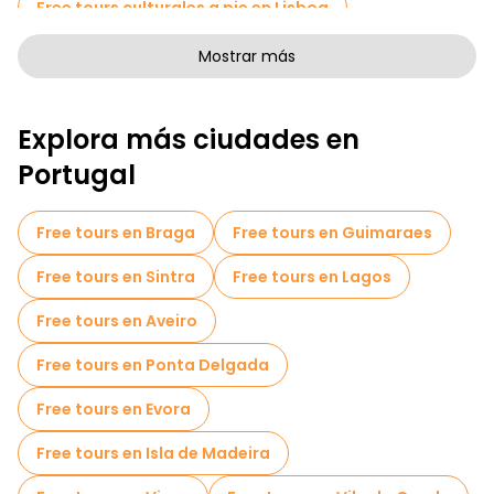
Free tours culturales a pie en Lisboa
Free tours de arte a pie en Lisboa
Mostrar más
Free tours a pie para familias en Lisboa
Explora más ciudades en
Tours de Pub Crawl en Lisboa
Portugal
Tours autoguiados en Lisboa
Juegos de escape en Lisboa
Free tours en Braga
Free tours en Guimaraes
Tours fotográficos en Lisboa
Free tours en Sintra
Free tours en Lagos
Tickets de entrada en Lisboa
Free tours en Aveiro
Cruceros en Lisboa
Free tours en Ponta Delgada
Free Tour Leyendas y Misterios de Lisboa
Free tours en Evora
Museos en Lisboa
Free tours en Isla de Madeira
Free tour por el casco antiguo en Lisboa