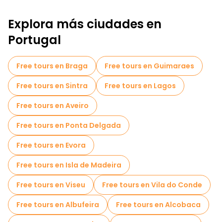
Free tours a pie para familias en Lisboa
Explora más ciudades en
Tours de Pub Crawl en Lisboa
Portugal
Tours autoguiados en Lisboa
Juegos de escape en Lisboa
Free tours en Braga
Free tours en Guimaraes
Tours fotográficos en Lisboa
Free tours en Sintra
Free tours en Lagos
Tickets de entrada en Lisboa
Free tours en Aveiro
Cruceros en Lisboa
Free tours en Ponta Delgada
Free Tour Leyendas y Misterios de Lisboa
Free tours en Evora
Museos en Lisboa
Free tours en Isla de Madeira
Free tour por el casco antiguo en Lisboa
Free tours en Viseu
Free tours en Vila do Conde
Tours mercados en Lisboa
Free tours en Albufeira
Free tours en Alcobaca