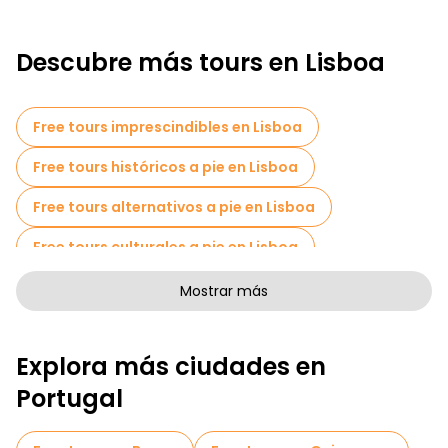
Descubre más tours en Lisboa
Free tours imprescindibles en Lisboa
Free tours históricos a pie en Lisboa
Free tours alternativos a pie en Lisboa
Free tours culturales a pie en Lisboa
Free tours de arte a pie en Lisboa
Mostrar más
Free tours a pie para familias en Lisboa
Explora más ciudades en
Tours de Pub Crawl en Lisboa
Portugal
Tours autoguiados en Lisboa
Juegos de escape en Lisboa