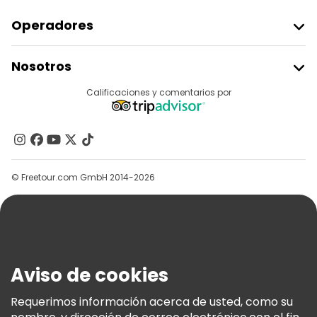
Tours gastronómicos en Lisboa
Operadores
Free tours cerca Commerce Square
Unirse A Freetour
Nosotros
Acceder Como Proveedor
Free tours cerca Santa Justa Lift
Destinos
Calificaciones y comentarios por
Programa De Afiliados
Free tours cerca Lisbon Cathedral
Acerca De Nosotros
Contacto
Grupos
© Freetour.com GmbH 2014-2026
Ayuda
Blog
Prensa
Seguridad Y Privacidad
Aviso de cookies
Términos E Información Legal
Política De Cookies
Requerimos información acerca de usted, como su