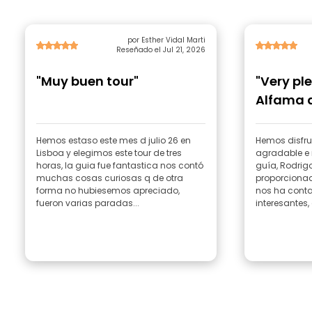
por Esther Vidal Marti
Reseñado el Jul 21, 2026
"Muy buen tour"
"Very pl
Alfama 
Hemos estaso este mes d julio 26 en
Hemos disfru
Lisboa y elegimos este tour de tres
agradable e 
horas, la guia fue fantastica nos contó
guía, Rodrigo
muchas cosas curiosas q de otra
proporcionad
forma no hubiesemos apreciado,
nos ha conta
fueron varias paradas...
interesantes, 