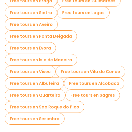
Free tours en Braga
Free tours en Guimaraes
Tours fotográficos en Lisboa
Free tours en Sintra
Free tours en Lagos
Tickets de entrada en Lisboa
Free tours en Aveiro
Cruceros en Lisboa
Free tours en Ponta Delgada
Free Tour Leyendas y Misterios de Lisboa
Free tours en Evora
Museos en Lisboa
Free tours en Isla de Madeira
Free tour por el casco antiguo en Lisboa
Free tours en Viseu
Free tours en Vila do Conde
Tours mercados en Lisboa
Free tours en Albufeira
Free tours en Alcobaca
Tours de degustación locales en Lisboa
Free tours en Quarteira
Free tours en Sagres
Free tours de un día en Lisboa
Free tours en Sao Roque do Pico
Free tours nocturnos a pie en Lisboa
Free tours en Sesimbra
Tours en bicicleta en Lisboa