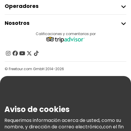
Operadores
Unirse A Freetour
Nosotros
Acceder Como Proveedor
Destinos
Calificaciones y comentarios por
Programa De Afiliados
Acerca De Nosotros
Contacto
Grupos
© Freetour.com GmbH 2014-2026
Ayuda
Blog
Prensa
Seguridad Y Privacidad
Aviso de cookies
Términos E Información Legal
Política De Cookies
Requerimos información acerca de usted, como su
nombre, y dirección de correo electrónico,con el fin
Freetour Premios