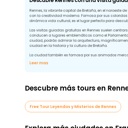
Descubre Rennes con una visita guiad
Rennes, la vibrante capital de Bretaña, en el noroeste 
con la creatividad moderna. Famosa por sus colorida
dinámica vida cultural, es el lugar perfecto para descubr
Las visitas guiadas gratuitas en Rennes suelen centra
conducen a lugares emblemáticos como el Parlamento de 
ciudad, podrás admirar la arquitectura, magníficamen
ciudad en la historia y la cultura de Bretaña.
La ciudad también es famosa por sus animados mercados
cafeterías locales, las creperías y las tiendas de artesa
Leer mas
museos y los espacios culturales aportan un toque cont
senderos junto al río ofrecen lugares tranquilos para relaj
Descubre más tours en Renn
Free Tour Leyendas y Misterios de Rennes