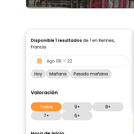
Disponible
1
resultados
de 1 en Rennes,
Francia
Hoy
Mañana
Pasado mañana
Valoración
Todos
9+
8+
7+
6+
Hora de inicio