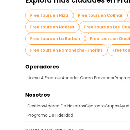
Explora más ciudades en Fra
Free tours en Niza
Free tours en Colmar
Free tours en Nantes
Free tours en Les-B
Free tours en La Barben
Free tours en Orsc
Free tours en Romanèche-Thorins
Free tou
Operadores
Unirse A Freetour
Acceder Como Proveedor
Program
Nosotros
Destinos
Acerca De Nosotros
Contacto
Grupos
Ayud
Programa De Fidelidad