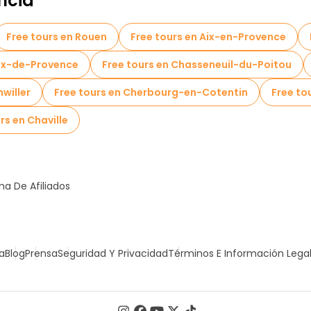
ncia
Free tours en Rouen
Free tours en Aix-en-Provence
aux-de-Provence
Free tours en Chasseneuil-du-Poitou
hwiller
Free tours en Cherbourg-en-Cotentin
Free to
rs en Chaville
a De Afiliados
a
Blog
Prensa
Seguridad Y Privacidad
Términos E Información Lega