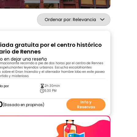
Ordenar por: Relevancia
iada gratuita por el centro histórico
ario de Rennes
ro en dejar una reseña
emocionante recorrido a pie de dos horas por el centro de Rennes
 espeluznantes leyendas urbanas. Escucha escalofriantes
es sobre el Gran Incendio y el aterrador hombre lobo en este paseo
ertido y misterioso.
2h 30min
do por
n
5:30 PM
0
Info y
Basado en propinas
Reservas