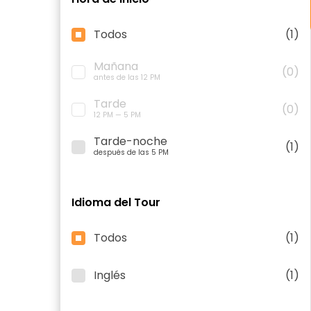
Todos
(1)
Mañana
(0)
antes de las 12 PM
Tarde
(0)
12 PM — 5 PM
Tarde-noche
(1)
después de las 5 PM
Idioma del Tour
Todos
(1)
Inglés
(1)