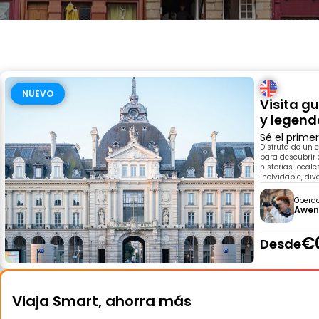
NUEVO
Visita gu
y legend
Sé el prime
Disfruta de un 
para descubrir
historias local
inolvidable, div
Opera
Awe
€
Desde
Viaja Smart, ahorra más