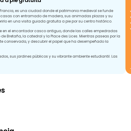
a a pie gratuita
de Francia, es una ciudad donde el patrimonio medieval se funde
s casas con entramado de madera, sus animadas plazas y su
irlo en una visita guiada gratuita a pie por su centro histórico.
rse en el encantador casco antiguo, donde las calles empedradas
Bretaña, la catedral y la Place des Lices. Mientras paseas por la
te conservada, y descubrir el papel que ha desempeñado la
, sus jardines públicos y su vibrante ambiente estudiantil. Las
nía ponen de relieve las tradiciones bretonas, mientras que los
emporáneo al carácter histórico de la ciudad. Los parques y los
arse tras las visitas turísticas.
es