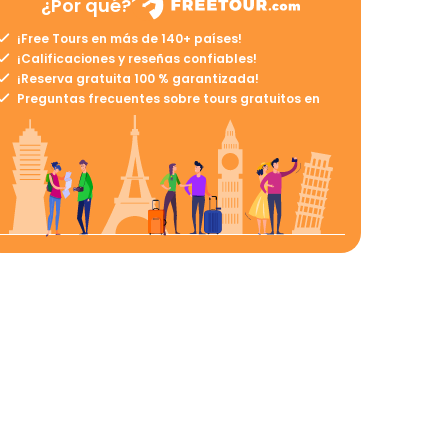
¿Por qué?
¡Free Tours en más de 140+ países!
¡Calificaciones y reseñas confiables!
¡Reserva gratuita 100 % garantizada!
Preguntas frecuentes sobre tours gratuitos en