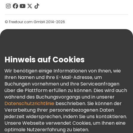
Kontakt
Gruppen
© Freetour.com GmbH 2014-2026
Hilfe
Blog
Presse
Sicherheit Und Datenschutz
Hinweis auf Cookies
AGB Und Rechtliches
Wir benötigen einige Informationen von Ihnen, wie
Cookie-Richtlinie
Ihren Namen und Ihre E-Mail-Adresse, um
Freetour Auszeichnungen
Buchungen vornehmen und Ihre Serviceanfragen
über die Plattform erfüllen zu können. Dies wird auch
Treueprogramm
während des Buchungsvorgangs und in unserer
Datenschutzrichtlinie
beschrieben. Sie können der
Verarbeitung Ihrer personenbezogenen Daten
jederzeit widersprechen, indem Sie uns kontaktieren.
Unsere Webseite verwendet Cookies, um Ihnen eine
optimale Nutzererfahrung zu bieten.