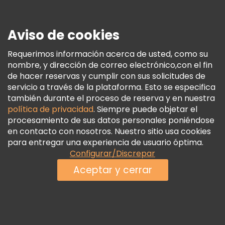
Prensa
Seguridad Y Privacidad
Aviso de cookies
Términos E Información Legal
Política De Cookies
Requerimos información acerca de usted, como su
nombre, y dirección de correo electrónico,con el fin
Freetour Premios
de hacer reservas y cumplir con sus solicitudes de
Programa De Fidelidad
servicio a través de la plataforma. Esto se especifica
también durante el proceso de reserva y en nuestra
política de privacidad
. Siempre puede objetar el
procesamiento de sus datos personales poniéndose
en contacto con nosotros. Nuestro sitio usa cookies
para entregar una experiencia de usuario óptima.
Configurar/Discrepar
Aceptar y cerrar