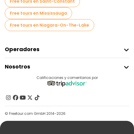
Free tours en Saint-Constant
Free tours en Mississauga
Free tours en Niagara-On-The-Lake
Operadores
Unirse A Freetour
Nosotros
Acceder Como Proveedor
Destinos
Calificaciones y comentarios por
Programa De Afiliados
Acerca De Nosotros
Contacto
Grupos
© Freetour.com GmbH 2014-2026
Ayuda
Blog