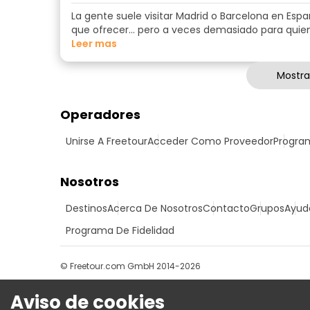
La gente suele visitar Madrid o Barcelona en Esp
que ofrecer… pero a veces demasiado para quienes
Leer mas
Mostra
Operadores
Unirse A Freetour
Acceder Como Proveedor
Program
Nosotros
Destinos
Acerca De Nosotros
Contacto
Grupos
Ayud
Programa De Fidelidad
© Freetour.com GmbH 2014-2026
Aviso de cookies