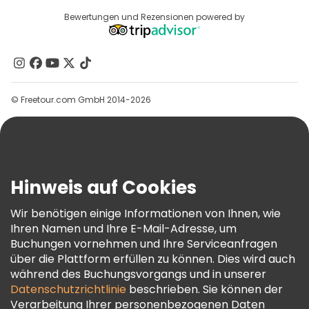
Anbieter-Anmeldung
Reiseziele
Bewertungen und Rezensionen powered by
Affiliate-Programm
Über Uns
Kontakt
Gruppen
© Freetour.com GmbH 2014-2026
Hilfe
Blog
Presse
Sicherheit Und Datenschutz
Hinweis auf Cookies
AGB Und Rechtliches
Wir benötigen einige Informationen von Ihnen, wie
Cookie-Richtlinie
Ihren Namen und Ihre E-Mail-Adresse, um
Freetour Auszeichnungen
Buchungen vornehmen und Ihre Serviceanfragen
über die Plattform erfüllen zu können. Dies wird auch
Treueprogramm
während des Buchungsvorgangs und in unserer
Datenschutzrichtlinie
beschrieben. Sie können der
Verarbeitung Ihrer personenbezogenen Daten