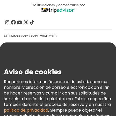
Destinos
Calificaciones y comentarios por
Programa De Afiliados
Acerca De Nosotros
Contacto
Grupos
© Freetour.com GmbH 2014-2026
Ayuda
Blog
Prensa
Seguridad Y Privacidad
Aviso de cookies
Términos E Información Legal
Política De Cookies
Requerimos información acerca de usted, como su
nombre, y dirección de correo electrónico,con el fin
Freetour Premios
de hacer reservas y cumplir con sus solicitudes de
Programa De Fidelidad
servicio a través de la plataforma. Esto se especifica
también durante el proceso de reserva y en nuestra
política de privacidad
. Siempre puede objetar el
procesamiento de sus datos personales poniéndose