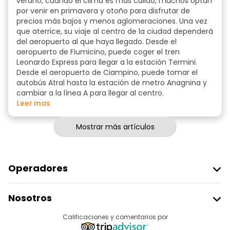
verano, cuando el clima es más cálido, muchos optan
por venir en primavera y otoño para disfrutar de
precios más bajos y menos aglomeraciones. Una vez
que aterrice, su viaje al centro de la ciudad dependerá
del aeropuerto al que haya llegado. Desde el
aeropuerto de Fiumicino, puede coger el tren
Leonardo Express para llegar a la estación Termini.
Desde el aeropuerto de Ciampino, puede tomar el
autobús Atral hasta la estación de metro Anagnina y
cambiar a la línea A para llegar al centro.
Leer mas
Mostrar más artículos
Operadores
Unirse A Freetour
Nosotros
Acceder Como Proveedor
Destinos
Calificaciones y comentarios por
Programa De Afiliados