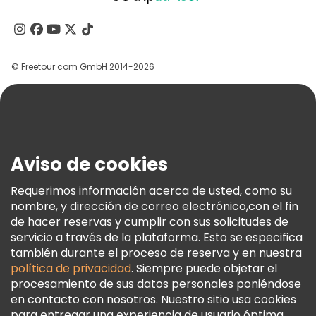
Acerca De Nosotros
Contacto
Grupos
© Freetour.com GmbH 2014-2026
Ayuda
Blog
Prensa
Seguridad Y Privacidad
Aviso de cookies
Términos E Información Legal
Política De Cookies
Requerimos información acerca de usted, como su
nombre, y dirección de correo electrónico,con el fin
Freetour Premios
de hacer reservas y cumplir con sus solicitudes de
Programa De Fidelidad
servicio a través de la plataforma. Esto se especifica
también durante el proceso de reserva y en nuestra
política de privacidad
. Siempre puede objetar el
procesamiento de sus datos personales poniéndose
en contacto con nosotros. Nuestro sitio usa cookies
para entregar una experiencia de usuario óptima.