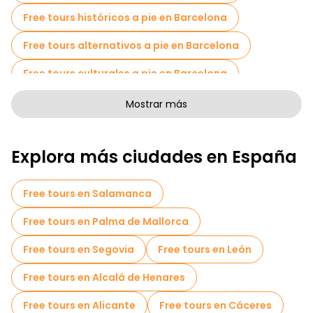
Free tours históricos a pie en Barcelona
Free tours alternativos a pie en Barcelona
Free tours culturales a pie en Barcelona
Free tours de arte a pie en Barcelona
Mostrar más
Free tours a pie para familias en Barcelona
Explora más ciudades en España
Tours de Pub Crawl en Barcelona
Actividades deportivas en Barcelona
Free tours en Salamanca
Free Tours de Gaudí y el Modernismo en Barcelona
Free tours en Palma de Mallorca
Tours autoguiados en Barcelona
Free tours en Segovia
Free tours en León
Juegos de escape en Barcelona
Free tours en Alcalá de Henares
Tours fotográficos en Barcelona
Free tours en Alicante
Free tours en Cáceres