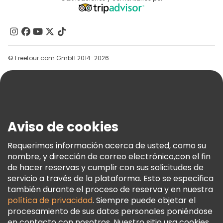
Programa De Afiliados
Free tours cerca La Sagrada Familia
Acerca De Nosotros
Free tours cerca Cathedral of Barcelona
Contacto
Free tours cerca Pont del Bisbe
Grupos
© Freetour.com GmbH 2014-2026
Ayuda
Blog
Prensa
Seguridad Y Privacidad
Aviso de cookies
Términos E Información Legal
Política De Cookies
Requerimos información acerca de usted, como su
nombre, y dirección de correo electrónico,con el fin
Freetour Premios
de hacer reservas y cumplir con sus solicitudes de
Programa De Fidelidad
servicio a través de la plataforma. Esto se especifica
también durante el proceso de reserva y en nuestra
política de privacidad
. Siempre puede objetar el
procesamiento de sus datos personales poniéndose
en contacto con nosotros. Nuestro sitio usa cookies