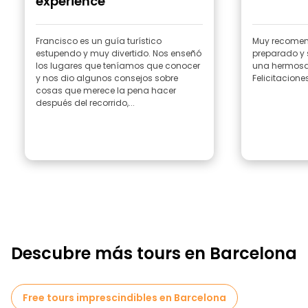
experience"
Francisco es un guía turístico
Muy recomend
estupendo y muy divertido. Nos enseñó
preparado y
los lugares que teníamos que conocer
una hermosa
y nos dio algunos consejos sobre
Felicitacione
cosas que merece la pena hacer
después del recorrido,...
Descubre más tours en Barcelona
Free tours imprescindibles en Barcelona