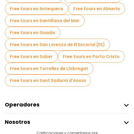
Cruceros en Barcelona
Free tours en Antequera
Free tours en Almería
Free Tour Leyendas y Misterios de Barcelona
Free tours en Santillana del Mar
Museos en Barcelona
Free tours en Guadix
Tours gratis de graffiti en Barcelona
Free tours en San Lorenzo de El Escorial (ES)
Free tour por el casco antiguo en Barcelona
Free tours en Sober
Free tours en Porto Cristo
Tours mercados en Barcelona
Free tours en Torrelles de Llobregat
Tours de degustación locales en Barcelona
Free tours en Sant Sadurní d'Anoia
Free tours de un día en Barcelona
Free tours nocturnos a pie en Barcelona
Operadores
Tours en bicicleta en Barcelona
Unirse A Freetour
Nosotros
Tours gastronómicos en Barcelona
Acceder Como Proveedor
Destinos
Calificaciones y comentarios por