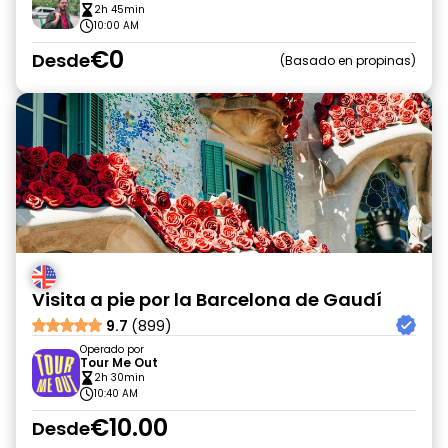
2h 45min
10:00 AM
€0
Desde
Basado en propinas
Visita a pie por la Barcelona de Gaudí
9.7
(899)
Operado por
Tour Me Out
2h 30min
10:40 AM
€10.00
Desde