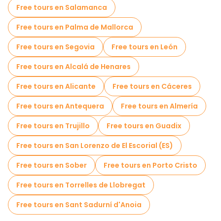
Actividades deportivas en Barcelona
Free tours en Salamanca
Free Tours de Gaudí y el Modernismo en Barcelona
Free tours en Palma de Mallorca
Tours autoguiados en Barcelona
Free tours en Segovia
Free tours en León
Juegos de escape en Barcelona
Free tours en Alcalá de Henares
Tours fotográficos en Barcelona
Free tours en Alicante
Free tours en Cáceres
Cruceros en Barcelona
Free tours en Antequera
Free tours en Almería
Free Tour Leyendas y Misterios de Barcelona
Free tours en Trujillo
Free tours en Guadix
Museos en Barcelona
Free tours en San Lorenzo de El Escorial (ES)
Tours gratis de graffiti en Barcelona
Free tours en Sober
Free tours en Porto Cristo
Free tour por el casco antiguo en Barcelona
Free tours en Torrelles de Llobregat
Tours mercados en Barcelona
Free tours en Sant Sadurní d'Anoia
Tours de degustación locales en Barcelona