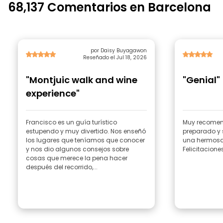
68,137 Comentarios en Barcelona
por Daisy Buyagawon
Reseñado el Jul 18, 2026
"Montjuic walk and wine
"Genial"
experience"
Francisco es un guía turístico
Muy recomend
estupendo y muy divertido. Nos enseñó
preparado y
los lugares que teníamos que conocer
una hermosa
y nos dio algunos consejos sobre
Felicitacione
cosas que merece la pena hacer
después del recorrido,...