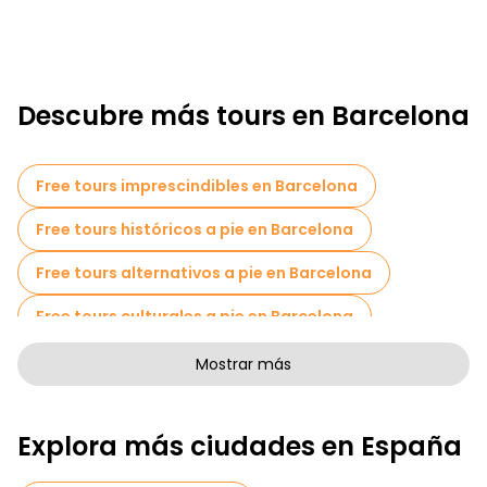
Descubre más tours en Barcelona
Free tours imprescindibles en Barcelona
Free tours históricos a pie en Barcelona
Free tours alternativos a pie en Barcelona
Free tours culturales a pie en Barcelona
Free tours de arte a pie en Barcelona
Mostrar más
Free tours a pie para familias en Barcelona
Explora más ciudades en España
Tours de Pub Crawl en Barcelona