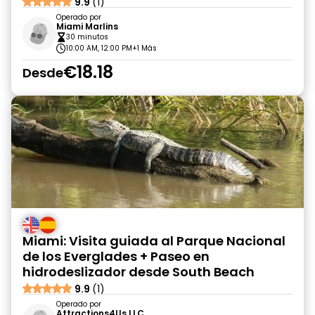
9.9
(1)
Operado por
Miami Marlins
30 minutos
10:00 AM, 12:00 PM
+1 Más
€18.18
Desde
Miami: Visita guiada al Parque Nacional
de los Everglades + Paseo en
hidrodeslizador desde South Beach
9.9
(1)
Operado por
Attractions4Us LLC