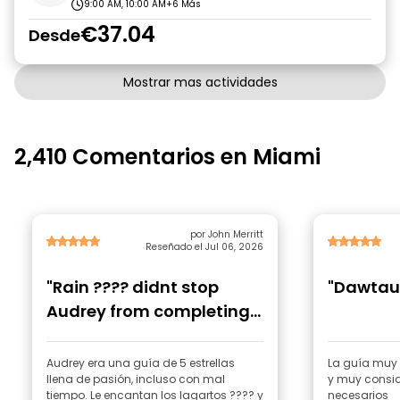
9:00 AM, 10:00 AM
+6 Más
€37.04
Desde
Mostrar mas actividades
2,410 Comentarios en Miami
por John Merritt
Reseñado el Jul 06, 2026
"Rain ???? didnt stop
"Dawtau
Audrey from completing
the full tour!"
Audrey era una guía de 5 estrellas
La guía muy 
llena de pasión, incluso con mal
y muy consi
tiempo. Le encantan los lagartos ???? y
necesarios