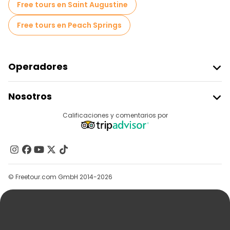
Free tours en Saint Augustine
Free tours en Peach Springs
Operadores
Unirse A Freetour
Nosotros
Acceder Como Proveedor
Destinos
Calificaciones y comentarios por
Programa De Afiliados
Acerca De Nosotros
Contacto
Grupos
© Freetour.com GmbH 2014-2026
Ayuda
Blog
Prensa