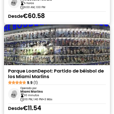
5 horas
9:00 AM, 1:00 PM
€60.58
Desde
Parque LoanDepot: Partido de béisbol de
los Miami Marlins
9.9
(1)
Operado por
Miami Marlins
30 minutos
1:10 PM, 1:40 PM
+3 Más
€11.54
Desde