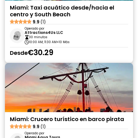
Miami: Taxi acuático desde/hacia el
centro y South Beach
9.9
(1)
Operado por
Attractions4Us LLC
30 minutos
10:00 AM, 11:30 AM
+10 Más
€30.29
Desde
Miami: Crucero turístico en barco pirata
9.9
(1)
Operado por
Miami Aqua Tours