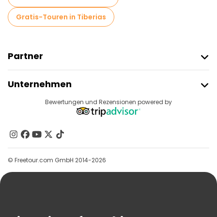
Kostenlose Führungen in der Nähe Jaffa Gate
Gratis-Touren in Tiberias
Partner
Freetour Beitreten
Unternehmen
Anbieter-Anmeldung
Reiseziele
Bewertungen und Rezensionen powered by
Affiliate-Programm
Über Uns
Kontakt
Gruppen
© Freetour.com GmbH 2014-2026
Hilfe
Blog
Presse
Sicherheit Und Datenschutz