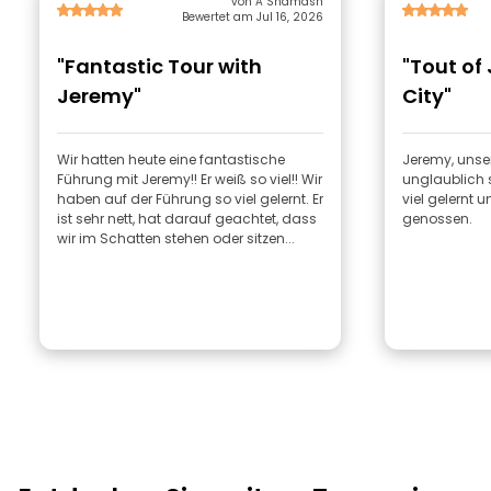
von A Shamash
Bewertet am Jul 16, 2026
"Fantastic Tour with
"Tout of
Jeremy"
City"
Wir hatten heute eine fantastische
Jeremy, unser
Führung mit Jeremy!! Er weiß so viel!! Wir
unglaublich 
haben auf der Führung so viel gelernt. Er
viel gelernt u
ist sehr nett, hat darauf geachtet, dass
genossen.
wir im Schatten stehen oder sitzen...