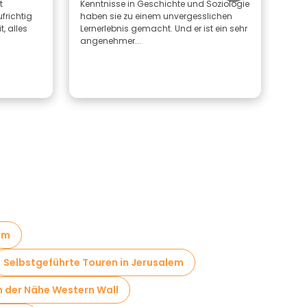
t
Kenntnisse in Geschichte und Soziologie
war 
frichtig
haben sie zu einem unvergesslichen
t, alles
Lernerlebnis gemacht. Und er ist ein sehr
angenehmer...
em
Selbstgeführte Touren in Jerusalem
n der Nähe Western Wall