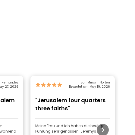
s Hernandez
von Miriam Norten
ay 27, 2026
Bewertet am May 19, 2026
salem
"Jerusalem four quarters
"Fr
three faiths"
old
r
Meine Frau und ich haben die heutige
Jon
r während
Führung sehr genossen. Jeremys
hat 