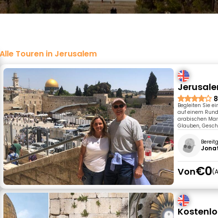
Alle Touren in Jerusalem
Jerusale
8
Begleiten Sie e
auf einem Rund
arabischen Mark
Glauben, Geschi
Bereit
Jona
€0
Von
A
Kostenlo