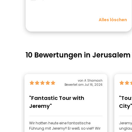
Alles löschen
10 Bewertungen in Jerusalem
von A Shamash
Bewertet am Jul 16, 2026
"Fantastic Tour with
"Tou
Jeremy"
City
Wir hatten heute eine fantastische
Jeremy,
Führung mit Jeremy!! Er weiß so viel!! Wir
unglau