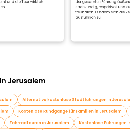
lernt und die Tour wirklich
der gesamten Führung äußers
en.
sachkundig, respektvoll und au
freundlich. Er nahm sich die Zei
ausführlich zu...
 in Jerusalem
usalem
Alternative kostenlose Stadtführungen in Jerusal
alem
Kostenlose Rundgänge für Familien in Jerusalem
Fahrradtouren in Jerusalem
Kostenlose Führungen i