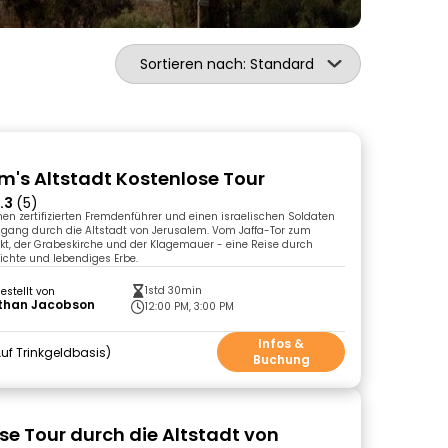
Sortieren nach: Standard
m's Altstadt Kostenlose Tour
.3
(5)
inen zertifizierten Fremdenführer und einen israelischen Soldaten
gang durch die Altstadt von Jerusalem. Vom Jaffa-Tor zum
t, der Grabeskirche und der Klagemauer - eine Reise durch
chte und lebendiges Erbe.
1std 30min
gestellt von
than Jacobson
12:00 PM, 3:00 PM
Infos &
uf Trinkgeldbasis
Buchung
se Tour durch die Altstadt von