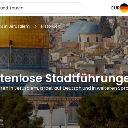
EUR
rs in Jerusalem
Historisch
stenlose Stadtführung
ren in Jerusalem, Israel, auf Deutsch und in weiteren Sp