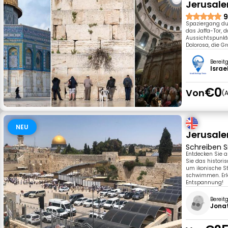
Jerusale
9
Spaziergang dur
das Jaffa-Tor, 
Aussichtspunkt
Dolorosa, die G
Bereit
Israe
€0
Von
A
NEU
Jerusale
Schreiben S
Entdecken Sie 
Sie das histor
um ikonische S
schwimmen. Erle
Entspannung!
Bereit
Jona