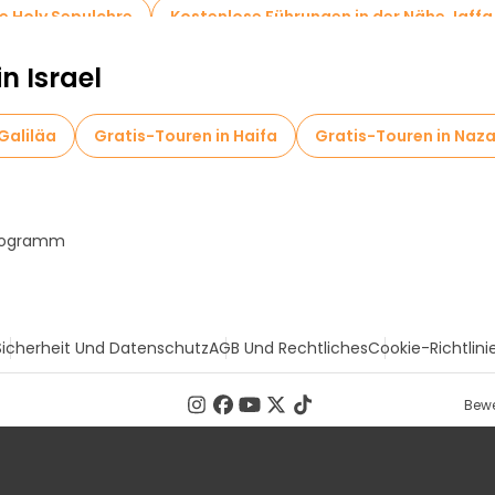
e Holy Sepulchre
Kostenlose Führungen in der Nähe Jaff
n Israel
Galiläa
Gratis-Touren in Haifa
Gratis-Touren in Naz
Programm
Sicherheit Und Datenschutz
AGB Und Rechtliches
Cookie-Richtlini
Bewe