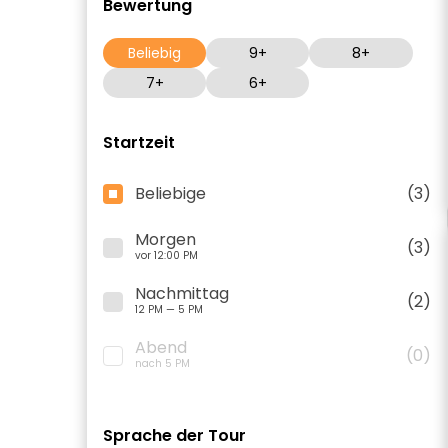
Bewertung
Beliebig
9+
8+
7+
6+
Startzeit
Beliebige
(3)
Morgen
(3)
vor 12:00 PM
Nachmittag
(2)
12 PM — 5 PM
Abend
(0)
nach 5 PM
Sprache der Tour