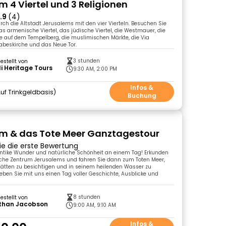
m 4 Viertel und 3 Religionen
.9
(4)
ch die Altstadt Jerusalems mit den vier Vierteln. Besuchen Sie
das armenische Viertel, das jüdische Viertel, die Westmauer, die
e auf dem Tempelberg, die muslimischen Märkte, die Via
rabeskirche und das Neue Tor.
3 stunden
gestellt von
li Heritage Tours
9:30 AM, 2:00 PM
Infos &
uf Trinkgeldbasis
Buchung
m & das Tote Meer Ganztagestour
ie die erste Bewertung
antike Wunder und natürliche Schönheit an einem Tag! Erkunden
ische Zentrum Jerusalems und fahren Sie dann zum Toten Meer,
tätten zu besichtigen und in seinem heilenden Wasser zu
ben Sie mit uns einen Tag voller Geschichte, Ausblicke und
8 stunden
gestellt von
than Jacobson
9:00 AM, 9:10 AM
Infos &