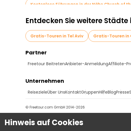
Kostenlose Führungen in der Nähe Church of th
Entdecken Sie weitere Städte i
Gratis-Touren in Tel Aviv
Gratis-Touren in 
Partner
Freetour Beitreten
Anbieter-Anmeldung
Affiliate-
Unternehmen
Reiseziele
Über Uns
Kontakt
Gruppen
Hilfe
Blog
Presse
© Freetour.com GmbH 2014-2026
Hinweis auf Cookies