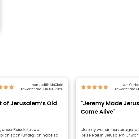
von Judith McClain
von Carlo
Bewertet am Jun 03, 2026
Bewertet am M
t of Jerusalem’s Old
"Jeremy Made Jeru
"
Come Alive"
 unser Reiseleiter, war
„Jeremy war ein hervorragende
blich sachkundig. Ich habe so
Reiseleiter in Jerusalem. Er wa