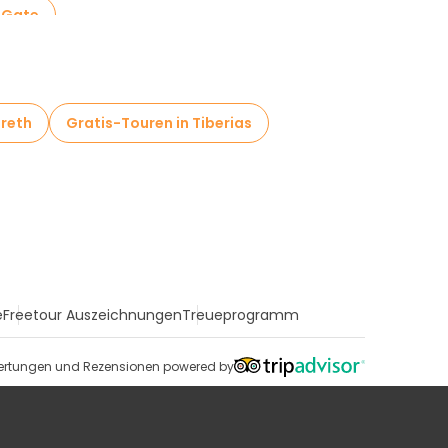
a Gate
areth
Gratis-Touren in Tiberias
e
Freetour Auszeichnungen
Treueprogramm
rtungen und Rezensionen powered by