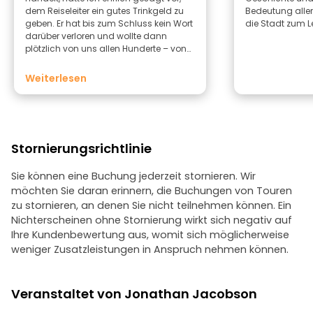
dem Reiseleiter ein gutes Trinkgeld zu
Bedeutung aller 
geben. Er hat bis zum Schluss kein Wort
die Stadt zum L
darüber verloren und wollte dann
plötzlich von uns allen Hunderte – von
vier Leuten wollte er 1.000 ILS, was soll
der Quatsch! Ich sagte: „Auf keinen Fall!
Weiterlesen
Hör mal, Kumpel, du musst offen sagen,
wenn du etwas willst. Es steht auf
‚Freetour‘, also bedeutet das für mich
kostenlos.“
Stornierungsrichtlinie
Sie können eine Buchung jederzeit stornieren. Wir
möchten Sie daran erinnern, die Buchungen von Touren
zu stornieren, an denen Sie nicht teilnehmen können. Ein
Nichterscheinen ohne Stornierung wirkt sich negativ auf
Ihre Kundenbewertung aus, womit sich möglicherweise
weniger Zusatzleistungen in Anspruch nehmen können.
Veranstaltet von Jonathan Jacobson