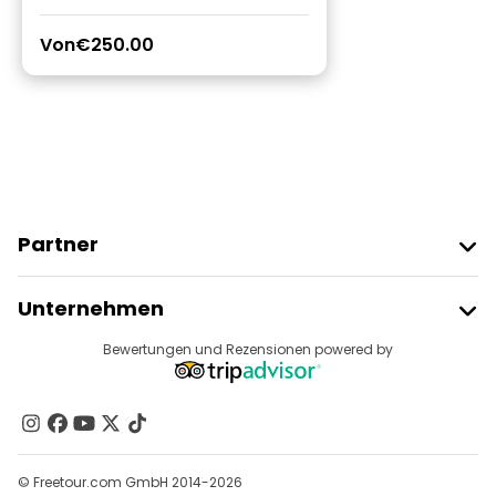
Von
€250.00
Partner
Freetour Beitreten
Unternehmen
Anbieter-Anmeldung
Reiseziele
Bewertungen und Rezensionen powered by
Affiliate-Programm
Über Uns
Kontakt
Gruppen
© Freetour.com GmbH 2014-2026
Hilfe