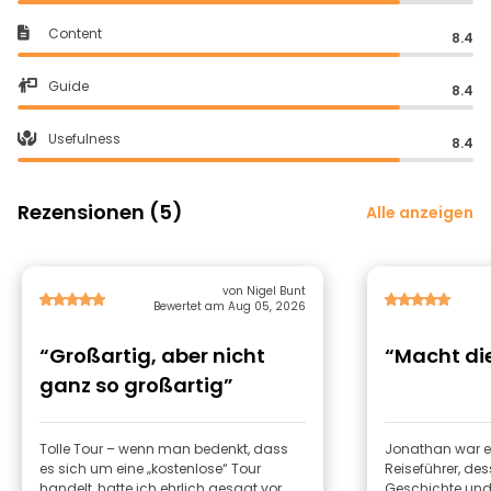
Content
8.4
Guide
8.4
Usefulness
8.4
Rezensionen (5)
Alle anzeigen
von Nigel Bunt
Bewertet am Aug 05, 2026
“Großartig, aber nicht
“Macht die
ganz so großartig”
Tolle Tour – wenn man bedenkt, dass
Jonathan war ei
es sich um eine „kostenlose“ Tour
Reiseführer, de
handelt, hatte ich ehrlich gesagt vor,
Geschichte und 