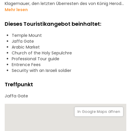
Klagemauer, den letzten Überresten des von König Herodes
erbauten Tempelbergs.
Mehr lesen
Ich biete auch private Touren in ganz Israel an, oder wenn
Dieses Touristikangebot beinhaltet:
Sie bereits Teil einer Gruppe sind, kann ich auch eine
Gruppenreise mit Ihnen machen. Bitte lassen Sie mich
Temple Mount
nach der Tour wissen, ob Sie daran interessiert sind, mehr
Jaffa Gate
von Israel zu sehen!
Arabic Market
Church of the Holy Sepulchre
Professional Tour guide
Entrence Fees
Security with an Israeli soldier
Treffpunkt
Jaffa Gate
In Google Maps öffnen