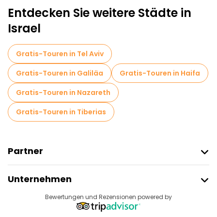
Selbstgeführte Touren in Jerusalem
Entdecken Sie weitere Städte in
Kostenlose Altstadtbesichtigung in Jerusalem
Israel
Fahrradtouren in Jerusalem
Gratis-Touren in Tel Aviv
Kostenlose Führungen in der Nähe Western Wall
Gratis-Touren in Galiläa
Gratis-Touren in Haifa
Kostenlose Führungen in der Nähe Church of the Holy Sepulchre
Gratis-Touren in Nazareth
Kostenlose Führungen in der Nähe Jaffa Gate
Gratis-Touren in Tiberias
Partner
Freetour Beitreten
Unternehmen
Anbieter-Anmeldung
Reiseziele
Bewertungen und Rezensionen powered by
Affiliate-Programm
Über Uns