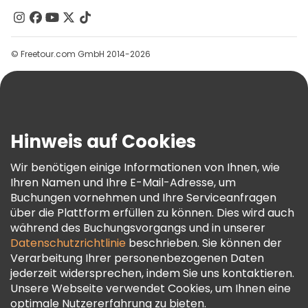
Kontakt
Gruppen
© Freetour.com GmbH 2014-2026
Hilfe
Blog
Presse
Sicherheit Und Datenschutz
Hinweis auf Cookies
AGB Und Rechtliches
Wir benötigen einige Informationen von Ihnen, wie
Cookie-Richtlinie
Ihren Namen und Ihre E-Mail-Adresse, um
Freetour Auszeichnungen
Buchungen vornehmen und Ihre Serviceanfragen
über die Plattform erfüllen zu können. Dies wird auch
Treueprogramm
während des Buchungsvorgangs und in unserer
Datenschutzrichtlinie
beschrieben. Sie können der
Verarbeitung Ihrer personenbezogenen Daten
jederzeit widersprechen, indem Sie uns kontaktieren.
Unsere Webseite verwendet Cookies, um Ihnen eine
optimale Nutzererfahrung zu bieten.