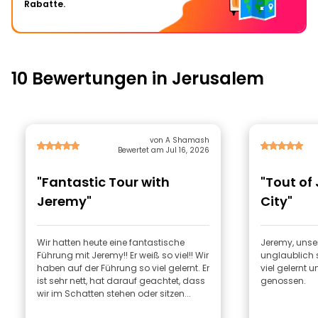
Rabatte.
10 Bewertungen in Jerusalem
von A Shamash
Bewertet am Jul 16, 2026
"Fantastic Tour with
"Tout of
Jeremy"
City"
Wir hatten heute eine fantastische
Jeremy, unser
Führung mit Jeremy!! Er weiß so viel!! Wir
unglaublich 
haben auf der Führung so viel gelernt. Er
viel gelernt u
ist sehr nett, hat darauf geachtet, dass
genossen.
wir im Schatten stehen oder sitzen...