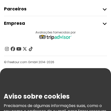
Parceiros
Aderir Ao Freetour
Empresa
Registo Do Fornecedor
Destinos
Avaliações fornecidas por
Programa De Afiliados
Quem Somos
Contacte-Nos
Grupos
© Freetour.com GmbH 2014-2026
Ajuda
Blog
Imprensa
Segurança E Privacidade
Aviso sobre cookies
Termos E Informações Legais
Política De Cookies
Precisamos de algumas informações suas, como o