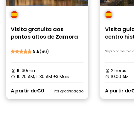
Visita gratuita aos
Visita gui
pontos altos de Zamora
centro his
Zamora
9.5
(86)
Seja o primeiro a
1h 30min
2 horas
10:20 AM, 11:30 AM
+3 Mais
10:00 AM
A partir de
€0
A partir de
Por gratificação