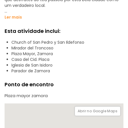
um verdadeiro local.
Durante a hora e meia de duração da visita,
Ler mais
percorreremos as diferentes ruas e recantos para
descobrir todo o rico património que preservámos nesta
Esta atividade inclui:
bela cidade.
Church of San Pedro y San Ildefonso
Começaremos o passeio no coração da cidade, a Plaza
Mirador del Troncoso
Mayor, junto à estátua de Merlu. À medida que vamos
Plaza Mayor, Zamora
passando pelo recinto fechado, vamos conhecendo a
Casa del Cid. Placa
história das personagens mais emblemáticas que
Iglesia de San Isidoro
deixaram a sua marca na cidade, como Viriato, Doña
Parador de Zamora
Urraca ou o próprio Cid.
Ponto de encontro
gostariam de descobrir a cidade comigo?
Plaza mayor zamora
Abrir no Google Maps