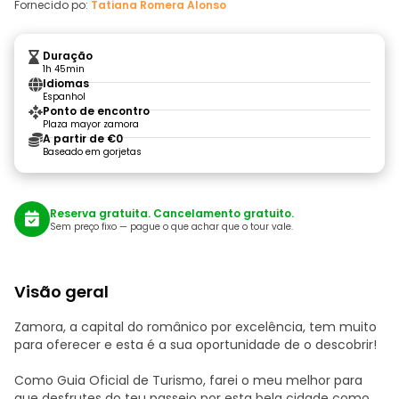
Fornecido po:
Tatiana Romera Alonso
Duração
1h 45min
Idiomas
Espanhol
Ponto de encontro
Plaza mayor zamora
A partir de €0
Baseado em gorjetas
Reserva gratuita. Cancelamento gratuito.
Sem preço fixo — pague o que achar que o tour vale.
Visão geral
Zamora, a capital do românico por excelência, tem muito
para oferecer e esta é a sua oportunidade de o descobrir!
Como Guia Oficial de Turismo, farei o meu melhor para
que desfrutes do teu passeio por esta bela cidade como