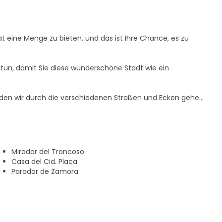
 eine Menge zu bieten, und das ist Ihre Chance, es zu
s tun, damit Sie diese wunderschöne Stadt wie ein
erden wir durch die verschiedenen Straßen und Ecken gehen,
eser schönen Stadt bewahrt haben.
uf der Plaza Mayor, neben der Merlu-Statue. Auf dem Weg
er die Geschichte der bedeutendsten Persönlichkeiten,
Viriato, Doña Urraca oder der Cid selbst.
Mirador del Troncoso
Casa del Cid. Placa
Parador de Zamora