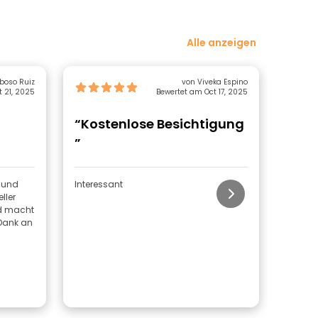
Alle anzeigen
se Luis Raboso Ruiz
von Viveka Espino
 21, 2025
Bewertet am Oct 17, 2025
“Kostenlose Besichtigung
“Fre
”
Essen
was 
r und
Interessant
Tatian
ller
Eine u
und macht
umfang
 Dank an
gleichz
angene
Sympat