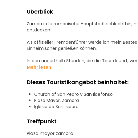
Überblick
Zamora, die romanische Hauptstadt schlechthin, hat
entdecken!
Als offizieller Fremdenführer werde ich mein Beste
Einheimischer genießen können.
In den anderthalb Stunden, die die Tour dauert, w
um all das reiche Erbe zu entdecken, das wir in di
Mehr lesen
Wir beginnen den Rundgang im Herzen der Stadt, a
Dieses Touristikangebot beinhaltet:
durch den umzäunten Bereich erfahren wir mehr üb
die der Stadt ihren Stempel aufgedrückt haben, wie 
Church of San Pedro y San Ildefonso
Plaza Mayor, Zamora
haben Sie Lust, die Stadt mit mir zu entdecken?
Iglesia de San Isidoro
Treffpunkt
Plaza mayor zamora