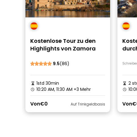
Kostenlose Tour zu den
Kost
Highlights von Zamora
durch
Zam
9.5
(86)
Schreibe
1std 30min
2 s
10:20 AM, 11:30 AM
+3 Mehr
10:0
Von
€0
Von
€
Auf Trinkgeldbasis