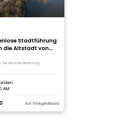
enlose Stadtführung
 die Altstadt von
ora
n Sie die erste Bewertung
tunden
0 AM
0
Auf Trinkgeldbasis