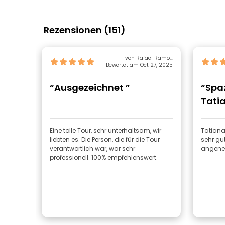
Rezensionen (151)
von Rafael Ramos
Bewertet am Oct 27, 2025
Nogueras
“Ausgezeichnet ”
“Spa
Tati
Eine tolle Tour, sehr unterhaltsam, wir
Tatiana:
liebten es. Die Person, die für die Tour
sehr gu
verantwortlich war, war sehr
angene
professionell. 100% empfehlenswert.