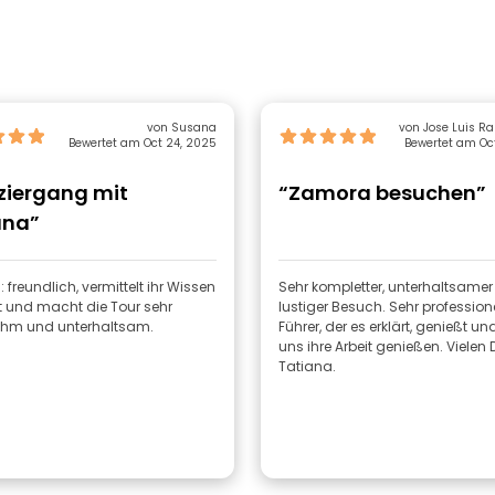
von Susana
von Jo
Bewertet am Oct 24, 2025
Bewertet am Oct
ziergang mit
“Zamora besuchen”
ana”
 freundlich, vermittelt ihr Wissen
Sehr kompletter, unterhaltsame
t und macht die Tour sehr
lustiger Besuch. Sehr professione
hm und unterhaltsam.
Führer, der es erklärt, genießt 
uns ihre Arbeit genießen. Vielen
Tatiana.