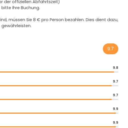
 der offiziellen Abfahrtszeit)
 bitte Ihre Buchung.
ind, müssen Sie 8 € pro Person bezahlen. Dies dient dazu,
 gewährleisten.
9.7
9.8
9.7
9.7
9.9
9.9