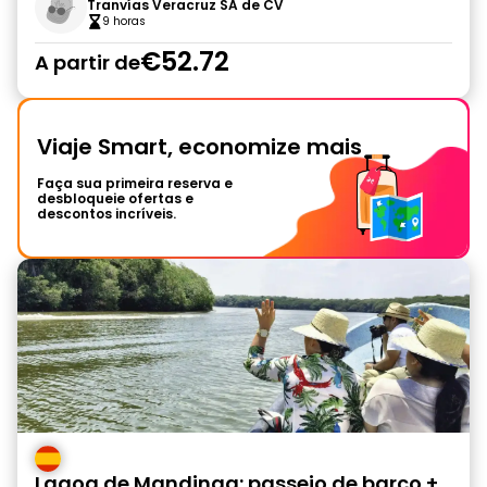
Tranvías Veracruz SA de CV
9 horas
€52.72
A partir de
Viaje Smart, economize mais
Faça sua primeira reserva e
desbloqueie ofertas e
descontos incríveis.
Lagoa de Mandinga: passeio de barco +