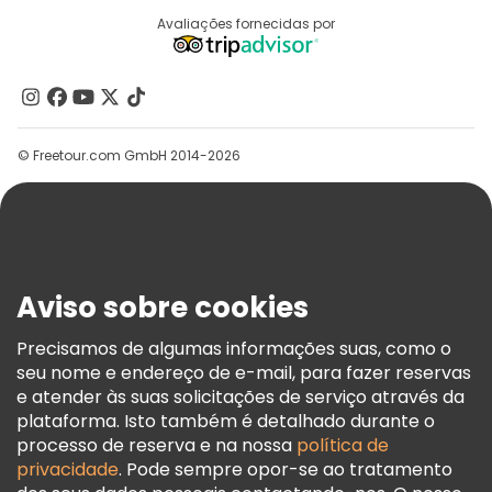
Destinos
Avaliações fornecidas por
Programa De Afiliados
Quem Somos
Contacte-Nos
Grupos
© Freetour.com GmbH 2014-2026
Ajuda
Blog
Imprensa
Segurança E Privacidade
Aviso sobre cookies
Termos E Informações Legais
Política De Cookies
Precisamos de algumas informações suas, como o
seu nome e endereço de e-mail, para fazer reservas
Freetour Prémios
e atender às suas solicitações de serviço através da
Programa De Fidelidade
plataforma. Isto também é detalhado durante o
processo de reserva e na nossa
política de
privacidade
. Pode sempre opor-se ao tratamento