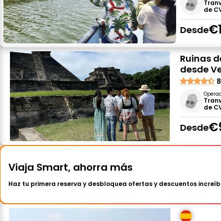
Tranv
de C
€
Desde
Ruinas d
desde Ve
8
Opera
Tranv
de C
€
Desde
Viaja Smart, ahorra más
Haz tu primera reserva y desbloquea ofertas y descuentos increíb