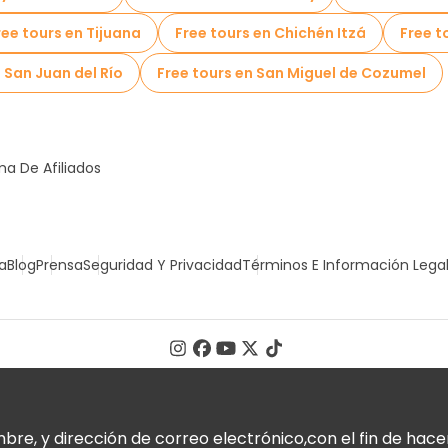
ree tours en Tijuana
Free tours en Chichén Itzá
Free t
 San Juan del Río
Free tours en San Miguel de Cozumel
a De Afiliados
a
Blog
Prensa
Seguridad Y Privacidad
Términos E Información Lega
, y dirección de correo electrónico,con el fin de hacer 