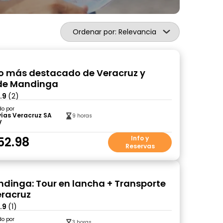
Ordenar por: Relevancia
lo más destacado de Veracruz y
de Mandinga
.9
(2)
do por
ías Veracruz SA
9 horas
V
52.98
Info y
Reservas
dinga: Tour en lancha + Transporte
racruz
.9
(1)
do por
3 horas