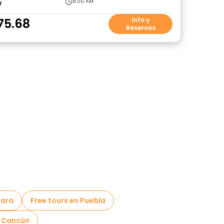
8:00 AM
V
75.68
Info y
Reservas
jara
Free tours en Puebla
n Cancún