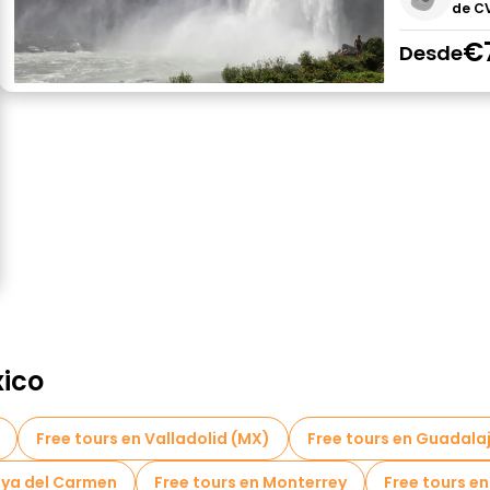
de C
€
Desde
ico
Free tours en Valladolid (MX)
Free tours en Guadala
laya del Carmen
Free tours en Monterrey
Free tours e