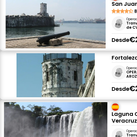
San Juan
8
Opera
Tranv
de C
€
Desde
Fortalez
Opera
OPER
AROZ
€
Desde
Laguna C
Veracru
Opera
Tranv