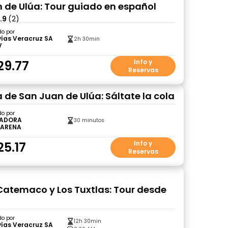
 de Ulúa: Tour guiado en español
.9
(2)
do por
ías Veracruz SA
2h 30min
V
29.77
Info y
Reservas
a de San Juan de Ulúa: Sáltate la cola
do por
ADORA
30 minutos
ARENA
25.17
Info y
Reservas
atemaco y Los Tuxtlas: Tour desde
z
do por
12h 30min
ías Veracruz SA