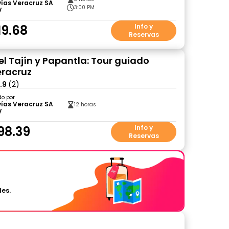
ías Veracruz SA
3:00 PM
V
19.68
Info y
Reservas
el Tajín y Papantla: Tour guiado
racruz
.9
(2)
do por
ías Veracruz SA
12 horas
V
98.39
Info y
Reservas
les.