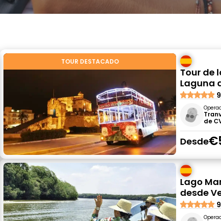
TOUR DESTACADO
Tour de 
Laguna 
9
Opera
Tranv
de C
€
Desde
Lago Man
desde Ve
9
Opera