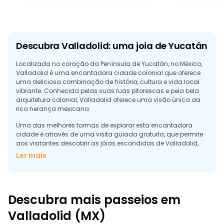
Descubra Valladolid: uma joia de Yucatán
Localizada no coração da Península de Yucatán, no México,
Valladolid é uma encantadora cidade colonial que oferece
uma deliciosa combinação de história, cultura e vida local
vibrante. Conhecida pelas suas ruas pitorescas e pela bela
arquitetura colonial, Valladolid oferece uma visão única da
rica herança mexicana.
Uma das melhores formas de explorar esta encantadora
cidade é através de uma visita guiada gratuita, que permite
aos visitantes descobrir as jóias escondidas de Valladolid,
ao mesmo tempo que se apercebem do seu significado
Ler mais
histórico. Ao passear pelas ruas coloridas da cidade, irá
deparar-se com edifícios coloniais maravilhosamente
restaurados, como o deslumbrante Convento de San
Bernardino de Siena e a Catedral de San Servacio. A praça
Descubra mais passeios em
principal da cidade, a Plaza Principal, é um centro animado
onde os habitantes locais e os visitantes se reúnem para
Valladolid (MX)
desfrutar da atmosfera animada.