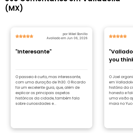
(MX)
por Mikel Bonilla
Avaliado em Jun 06, 2026
"Interesante"
"Vallado
you thin
O passeio é curto, mas interessante,
O Joel organ
com uma duração de 1h30. O Ricardo
em Valladoli
foi um excelente guia, que, além de
história da 
explicar os principais aspetos
honesto e fal
históricos da cidade, também fala
uma visão a
sobre curiosidades e...