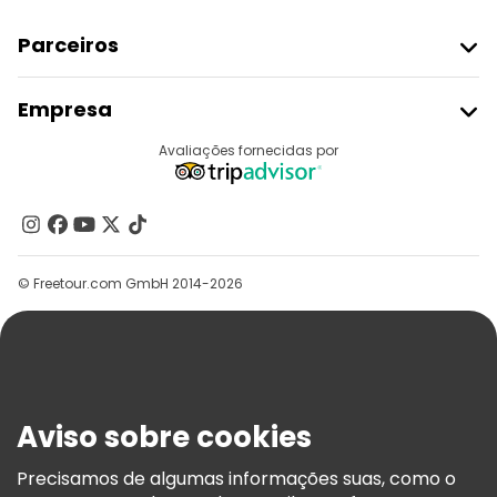
Parceiros
Aderir Ao Freetour
Empresa
Registo Do Fornecedor
Destinos
Avaliações fornecidas por
Programa De Afiliados
Quem Somos
Contacte-Nos
Grupos
© Freetour.com GmbH 2014-2026
Ajuda
Blog
Imprensa
Segurança E Privacidade
Aviso sobre cookies
Termos E Informações Legais
Política De Cookies
Precisamos de algumas informações suas, como o