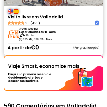
Visita livre em Valladolid
9.1
(495)
Organizado por
Experiencias LakinTours
1h 30min
9:35 AM, 5:30 PM
+1 Mais
€0
A partir de
Por gratificação
Viaje Smart, economize mais
Faça sua primeira reserva e
desbloqueie ofertas e
descontos incríveis.
590 Comentários em Valladolid