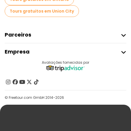
Tours gratuitos em Union City
Parceiros
Aderir Ao Freetour
Empresa
Registo Do Fornecedor
Destinos
Avaliações fornecidas por
Programa De Afiliados
Quem Somos
Contacte-Nos
Grupos
© Freetour.com GmbH 2014-2026
Ajuda
Blog
Imprensa
Segurança E Privacidade