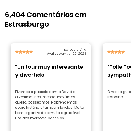
6,404 Comentários em
Estrasburgo
por Laura Villa
Avaliado em Jul 20, 2026
"Un tour muy interesante
"Tolle To
y divertido"
sympath
Fizemos o passeio com o David e
O nosso guia,
divertimo-nos imenso. Provámos
trabalho!
queijo, passeámos e aprendemos
sobre história e também lendas. Muito
bem organizado e muito agradável.
Um dos melhores passeios...