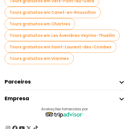
Tours gratuitos em Vers-Pont-du-Gard
Tours gratuitos em Canet-en-Roussillon
Tours gratuitos em Chartres
Tours gratuitos em Les Avenières Veyrins-Thuellin
Tours gratuitos em Saint-Laurent-des-Combes
Tours gratuitos em Viarmes
Parceiros
Aderir Ao Freetour
Empresa
Registo Do Fornecedor
Destinos
Avaliações fornecidas por
Programa De Afiliados
Quem Somos
Contacte-Nos