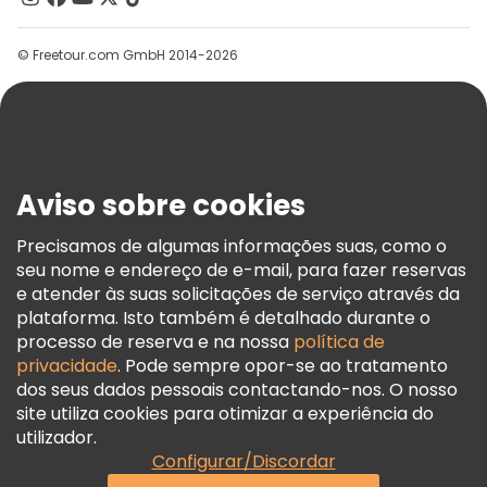
Grupos
© Freetour.com GmbH 2014-2026
Ajuda
Blog
Imprensa
Segurança E Privacidade
Aviso sobre cookies
Termos E Informações Legais
Política De Cookies
Precisamos de algumas informações suas, como o
seu nome e endereço de e-mail, para fazer reservas
Freetour Prémios
e atender às suas solicitações de serviço através da
Programa De Fidelidade
plataforma. Isto também é detalhado durante o
processo de reserva e na nossa
política de
privacidade
. Pode sempre opor-se ao tratamento
dos seus dados pessoais contactando-nos. O nosso
site utiliza cookies para otimizar a experiência do
utilizador.
Configurar/Discordar