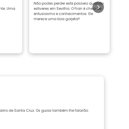
Não podes perder este passeio quando
O pa
ente. Uma
estiveres em Sevilha. O Fran é cheio de
guia
entusiasmo e conhecimentos. Ele
cid
merece uma boa gorjeta!!
viv
bairro de Santa Cruz. Os guias também lhe falarão