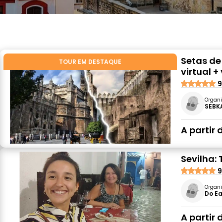
Setas de
TOUR EM DESTAQUE
virtual +
9
Organi
SEBK
A partir 
Sevilha:
9
Organi
Do Ea
A partir 