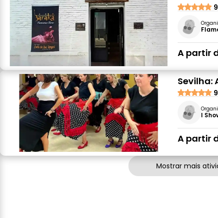
9
Organi
Flam
A partir 
Sevilha:
9
Organi
I Sh
A partir 
Mostrar mais ativ