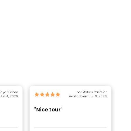
Maya Sidney
por Matias Castelar
Jul 14, 2026
Avaliado em Jul 13, 2026
"Nice tour"
"G