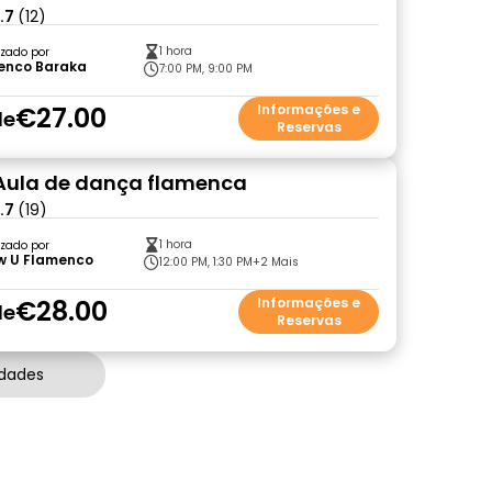
.7
(12)
1 hora
zado por
enco Baraka
7:00 PM, 9:00 PM
€27.00
Informações e
de
Reservas
 Aula de dança flamenca
.7
(19)
1 hora
zado por
ow U Flamenco
12:00 PM, 1:30 PM
+2 Mais
€28.00
Informações e
de
Reservas
idades