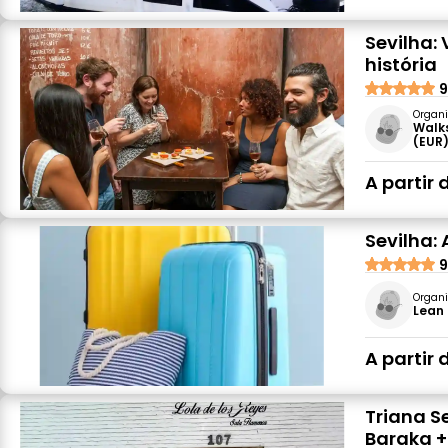
Sevilha:
história
9
Organi
Walk
(EUR
A partir 
Sevilha
9
Organi
Lean 
A partir 
Triana S
Baraka +