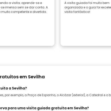
ndo a visita; aprende-se e
A visita guiada foi muito bem
e-se imenso sem se dar conta. A
organizada e o guia foi excel
 muito competente e divertida.
visita fantástica!
ratuitos em Sevilha
uita a Sevilha?
, por exemplo, a Praça de Espanha, o Alcázar (exterior), a Catedral e o 
rva para uma visita guiada gratuita em Sevilha?