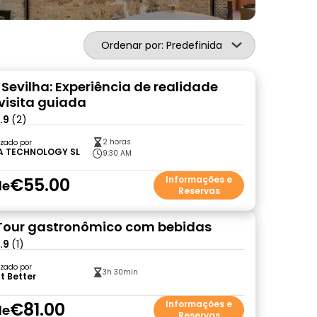
Ordenar por: Predefinida
 Sevilha: Experiência de realidade
 visita guiada
.9
(2)
2 horas
zado por
A TECHNOLOGY SL
9:30 AM
€55.00
Informações e
de
Reservas
 Tour gastronômico com bebidas
.9
(1)
zado por
3h 30min
t Better
€81.00
Informações e
de
Reservas