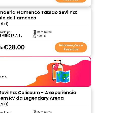
nderia Flamenco Tablao Sevilha:
lo de flamenco
.9
(1)
30 minutos
zado por
REMENDERIA SL
7:00 PM
€28.00
Informações e
de
Reservas
veis.
Sevilha: Coliseum - A experiência
 em RV da Legendary Arena
.9
(1)
35 minutos
zado por