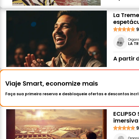
La Treme
espetácu
9
Organi
LA T
A partir 
Viaje Smart, economize mais
Faça sua primeira reserva e desbloqueie ofertas e descontos incrí
ECLIPSO 
imersiva
9
Organi