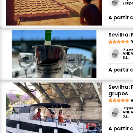
Eclip
A partir 
Sevilha:
9
Organi
ANDA
S.L.
A partir 
Sevilha:
grupos
9
Organi
ANDA
S.L.
A partir 