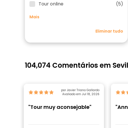
Tour online
(5)
Mais
Eliminar tudo
104,074 Comentários em Sevi
por Javier Triano Gallardo
Avaliado em Jul 18, 2026
"Tour muy aconsejable"
"Ann