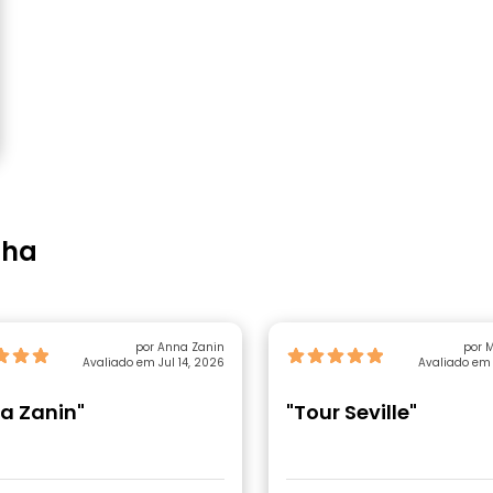
lha
por Anna Zanin
por 
Avaliado em Jul 14, 2026
Avaliado em 
a Zanin"
"Tour Seville"