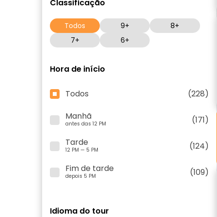
Classificação
Todos
9+
8+
7+
6+
Hora de início
Todos
(228)
Manhã
(171)
antes das 12 PM
Tarde
(124)
12 PM — 5 PM
Fim de tarde
(109)
depois 5 PM
Idioma do tour