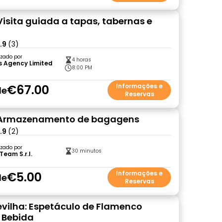
 Visita guiada a tapas, tabernas e
.9
(3)
zado por
4 horas
s Agency Limited
8:00 PM
)
€67.00
Informações e
de
Reservas
: Armazenamento de bagagens
.9
(2)
zado por
30 minutos
Team S.r.l.
€5.00
Informações e
de
Reservas
evilha: Espetáculo de Flamenco
 Bebida