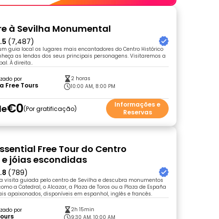
ivre à Sevilha Monumental
.5
(7,487)
m guia local os lugares mais encantadores do Centro Histórico
nheça as lendas dos seus principais personagens. Visitaremos a
. À direita..
2 horas
zado por
la Free Tours
10:00 AM, 8:00 PM
€0
Informações e
de
Por gratificação
Reservas
Essential Free Tour do Centro
o e jóias escondidas
.8
(789)
visita guiada pelo centro de Sevilha e descubra monumentos
mo a Catedral, o Alcazar, a Plaza de Toros ou a Plaza de España
ais apaixonados, disponíveis em espanhol, inglês e francês.
2h 15min
zado por
Tours
9:30 AM, 10:00 AM