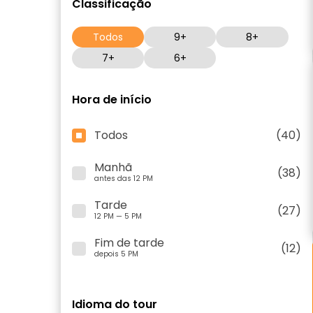
Classificação
Todos
9+
8+
7+
6+
Hora de início
Todos
(40)
Manhã
(38)
antes das 12 PM
Tarde
(27)
12 PM — 5 PM
Fim de tarde
(12)
depois 5 PM
Idioma do tour