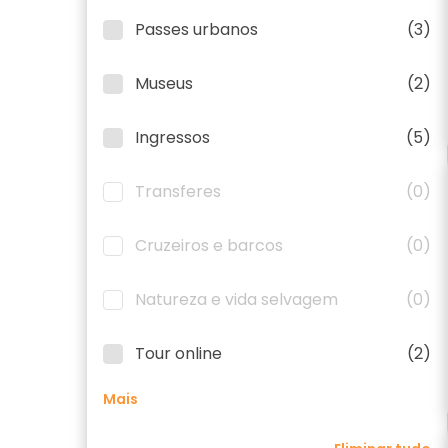
Passes urbanos
(3)
Museus
(2)
Ingressos
(5)
Transferes
(0)
Cruzeiros e barcos
(0)
Natureza e vida selvagem
(0)
Tour online
(2)
Mais