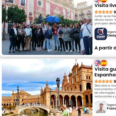
Visita l
9
Junte-se ao Fre
oficiais locais
principais dest
Organi
Oway
A partir 
Visita g
Espanha
9
Descubra a rica
monumentos ma
de informações 
restaurantes e 
Organi
Fran