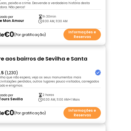
bruxas, paixão e crime. Desvende a verdadeira história desta
dora. Não perca!
1h 30min
zado por
le Mon Amour
9:30 AM, 11:30 AM
€0
Informações e
de
Por gratificação
Reservas
vre aos bairros de Sevilha e Santa
.5
(1,230)
ilha que não espera, veja os seus monumentos mais
ivilizações perdidas, outros lugares pouco visitados, carregados
sado e enigmas.
2 horas
zado por
Tours Sevilla
10:30 AM, 11:00 AM
+1 Mais
€0
Informações e
de
Por gratificação
Reservas