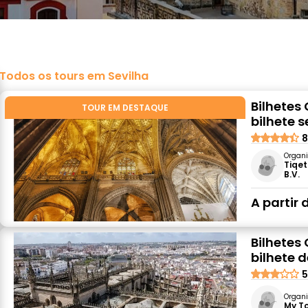
Todos os tours em Sevilha
Bilhetes 
TOUR EM DESTAQUE
bilhete s
8
Organi
Tiqet
B.V.
A partir 
Bilhetes 
bilhete 
5
Organi
My T