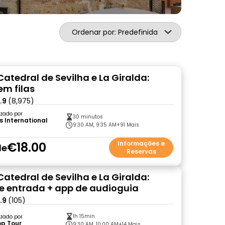
Ordenar por: Predefinida
Catedral de Sevilha e La Giralda:
em filas
.9
(8,975)
zado por
30 minutos
s International
9:30 AM, 9:35 AM
+91 Mais
€18.00
Informações e
de
Reservas
Catedral de Sevilha e La Giralda:
de entrada + app de audioguia
.9
(105)
1h 15min
zado por
op Tour
9:30 AM, 10:00 AM
+14 Mais