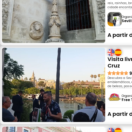
reis, rainhas, 
cidade encanta
Organi
Sevil
A partir 
Visita li
Cruz
9
Descubra a Sev
emblemáticos, c
de beleza, pas
Organi
Free 
A partir 