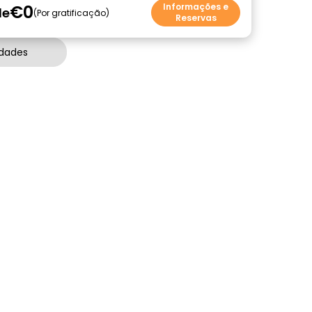
€0
Informações e
de
Por gratificação
Reservas
idades