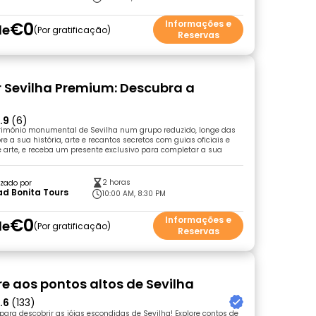
€0
Informações e
de
Por gratificação
Reservas
r Sevilha Premium: Descubra a
.9
(6)
rimónio monumental de Sevilha num grupo reduzido, longe das
re a sua história, arte e recantos secretos com guias oficiais e
e arte, e receba um presente exclusivo para completar a sua
2 horas
zado por
d Bonita Tours
10:00 AM, 8:30 PM
€0
Informações e
de
Por gratificação
Reservas
vre aos pontos altos de Sevilha
.6
(133)
para descobrir as jóias escondidas de Sevilha! Explore contos de