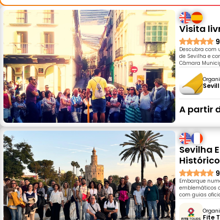
Visita l
9
Descubra com u
de Sevilha e co
Câmara Municipal
Organi
Sevil
A partir 
Sevilha 
Históric
9
Embarque numa 
emblemáticos co
com guias ofici
Organi
Fite 