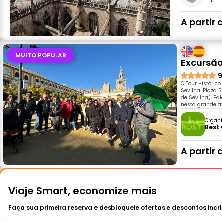
A partir 
MUITO POPULAR
Excursão
9
O Tour Históric
Sevilha. Plaza 
de Sevilha), Pal
nesta grande a
Organi
Best 
A partir 
Viaje Smart, economize mais
Faça sua primeira reserva e desbloqueie ofertas e descontos incrí