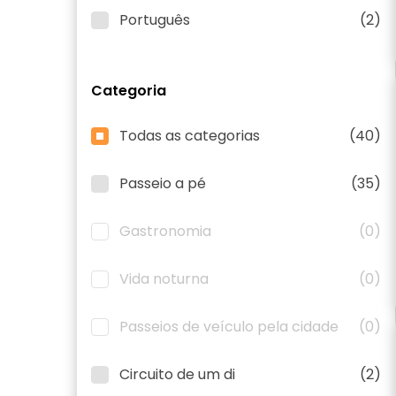
Português
(2)
Categoria
Todas as categorias
(40)
Passeio a pé
(35)
Gastronomia
(0)
Vida noturna
(0)
Passeios de veículo pela cidade
(0)
Circuito de um di
(2)