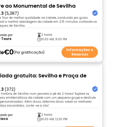
ivre ao Monumental de Sevilha
.3
(5,387)
e Tour de melhor qualidade na cidade, conduzido por guias
. Terá a melhor abordagem da cidade em 2:15 minutos visitando os
aques de Sevilha.
2 horas
zado por
 Tours
10:00 AM, 8:00 PM
€0
Informações e
de
Por gratificação
Reservas
uiada gratuita: Sevilha e Praça de
.3
(372)
 história de Sevilha num passeio a pé de 2 horas! Explore os
is emblemáticos da cidade com um pequeno grupo e desfrute
personalizadas. Além disso, obtenha dicas sobre os melhores
jóias escondidas. Junte-se a nós!
2 horas
zado por
cisco
10:00 AM, 12:30 PM