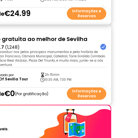
€24.99
Informações e
de
Reservas
 gratuita ao melhor de Sevilha
.7
(1,248)
o conduz-nos pelos principais monumentos e pela história de
San Francisco, Câmara Municipal, Catedral, Torre Giralda (símbolo
ácio Real Alcázar, Plaza Del Triunfo, e muito mais, junte-se a nós
ventura.
2h 15min
zado por
Of Sevilla Tour
10:30 AM, 7:30 PM
€0
Informações e
de
Por gratificação
Reservas
veis.