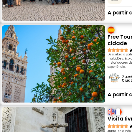
A partir 
Free Tou
cidade
9
Descubra o pat
multidões. Explo
historiadores d
experiência.
Organi
Ciuda
A partir 
Visita li
9
Junte-se a nós 