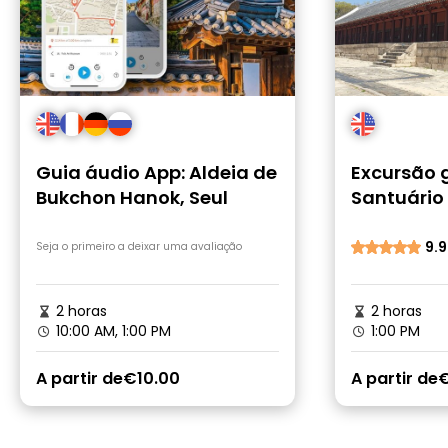
Guia áudio App: Aldeia de
Excursão 
Bukchon Hanok, Seul
Santuário
em Seul: 
UNESCO e 
9.9
Seja o primeiro a deixar uma avaliação
Oculta
2 horas
2 horas
10:00 AM, 1:00 PM
1:00 PM
A partir de
€10.00
A partir de