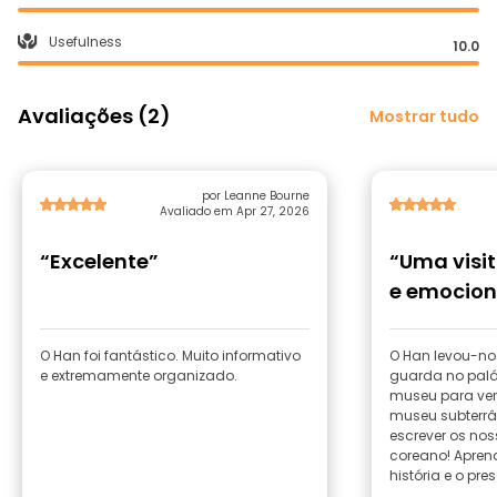
Usefulness
10.0
Avaliações (2)
Mostrar tudo
por Leanne Bourne
Avaliado em Apr 27, 2026
“Excelente”
“Uma visit
e emocion
O Han foi fantástico. Muito informativo
O Han levou-nos
e extremamente organizado.
guarda no palá
museu para ver
museu subterr
escrever os no
coreano! Apren
história e o pr
passeio fantás