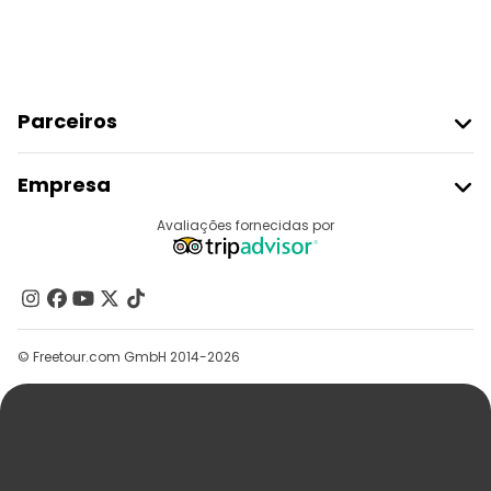
Parceiros
Aderir Ao Freetour
Empresa
Registo Do Fornecedor
Destinos
Avaliações fornecidas por
Programa De Afiliados
Quem Somos
Contacte-Nos
Grupos
© Freetour.com GmbH 2014-2026
Ajuda
Blog
Imprensa
Segurança E Privacidade