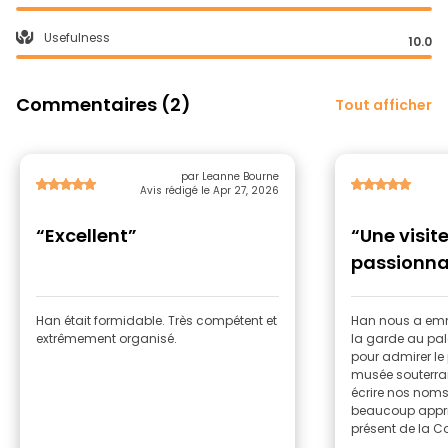
Usefulness
10.0
Commentaires (2)
Tout afficher
par Leanne Bourne
Avis rédigé le Apr 27, 2026
“Excellent”
“Une visit
passionna
Han était formidable. Très compétent et
Han nous a emm
extrêmement organisé.
la garde au pala
pour admirer le 
musée souterra
écrire nos noms
beaucoup appris 
présent de la Co
la recommande 