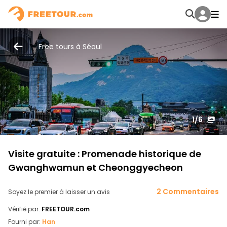
Free tours à Séoul
1
/6
Visite gratuite : Promenade historique de
Gwanghwamun et Cheonggyecheon
2 Commentaires
Soyez le premier à laisser un avis
Vérifié par:
FREETOUR.com
Fourni par:
Han