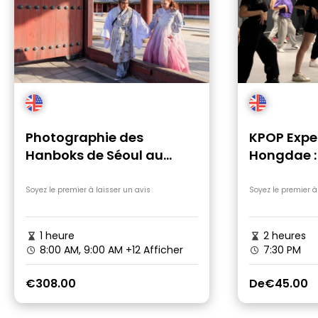
Photographie des
KPOP Expe
Hanboks de Séoul au
Hongdae :
Palais Gyeongbokgung
tournage 
Soyez le premier à laisser un avis
Soyez le premier à
1 heure
2 heures
8:00 AM, 9:00 AM
+12 Afficher
7:30 PM
€308.00
De
€45.00