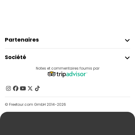
Partenaires
Rejoindre Freetour
Société
Connexion Du Fournisseur
Destinations
Notes et commentaires fournis par
Programme D’affiliation
À Propos De Nous
Contactez-Nous
Groupes
© Freetour.com GmbH 2014-2026
Aide
Blog
Presse