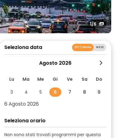
1
/6
Seleziona data
SETTIMANA
MESE
Agosto 2026
Lu
Ma
Me
Gi
Ve
Sa
Do
3
4
5
6
7
8
9
6 Agosto 2026
Seleziona orario
Non sono stati trovati programmi per questa