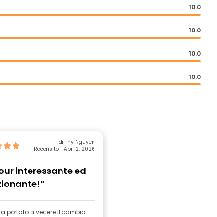
10.0
10.0
10.0
10.0
di Thy Nguyen
Recensito l’ Apr 12, 2026
our interessante ed
ionante!”
ha portato a vedere il cambio