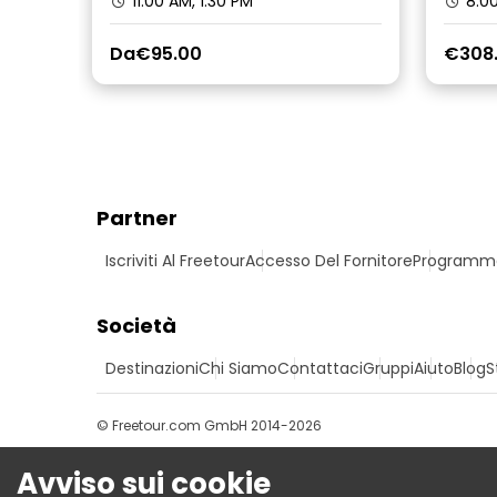
11:00 AM, 1:30 PM
8:00
Da
€95.00
€308
Partner
Iscriviti Al Freetour
Accesso Del Fornitore
Programma 
Società
Destinazioni
Chi Siamo
Contattaci
Gruppi
Aiuto
Blog
S
© Freetour.com GmbH 2014-2026
Avviso sui cookie