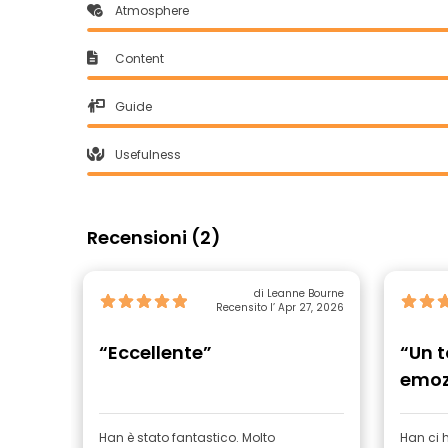
Atmosphere
Content
Guide
Usefulness
Recensioni (2)
di Leanne Bourne
Recensito l’ Apr 27, 2026
“Eccellente”
“Un t
emoz
Han è stato fantastico. Molto
Han ci 