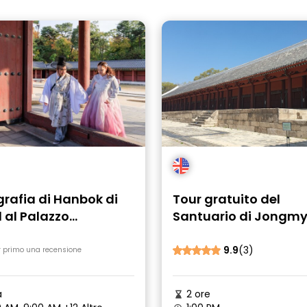
rafia di Hanbok di
Tour gratuito del
 al Palazzo
Santuario di Jongmy
ongbokgung
Seul: Patrimonio UN
e narrazione nascos
9.9
(3)
r primo una recensione
a
2 ore