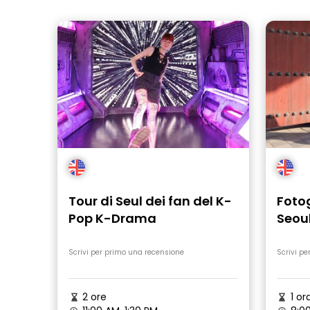
Tour di Seul dei fan del K-
Fotog
Pop K-Drama
Seoul
Gye
Scrivi per primo una recensione
Scrivi pe
2 ore
1 or