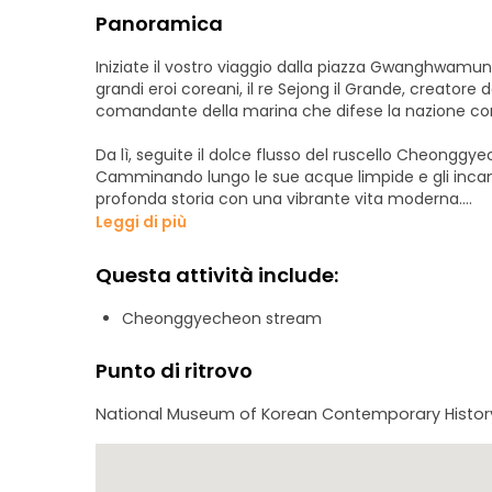
Panoramica
Iniziate il vostro viaggio dalla piazza Gwanghwamun,
grandi eroi coreani, il re Sejong il Grande, creatore d
comandante della marina che difese la nazione con 
Da lì, seguite il dolce flusso del ruscello Cheonggye
Camminando lungo le sue acque limpide e gli incan
profonda storia con una vibrante vita moderna.
Leggi di più
Nel corso di questo tour, collegheremo il passato e il 
divisione della Corea e alle speranze di riunificazio
Questa attività include:
moderna, ma come una storia vivente di coraggio, 
Cheonggyecheon stream
Punto di ritrovo
National Museum of Korean Contemporary Histor