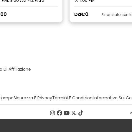
 AM, 9:00 AM
+12 Altro
1:00 PM
.00
Da
€0
Finanziato con 
Di Affiliazione
tampa
Sicurezza E Privacy
Termini E Condizioni
Informativa Sui Co
V