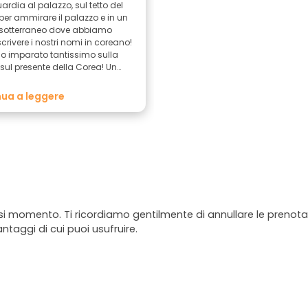
ardia al palazzo, sul tetto del
er ammirare il palazzo e in un
sotterraneo dove abbiamo
crivere i nostri nomi in coreano!
 imparato tantissimo sulla
 sul presente della Corea! Un
tastico! Lo consiglio vivamente!!
ua a leggere
asi momento. Ti ricordiamo gentilmente di annullare le prenotaz
antaggi di cui puoi usufruire.