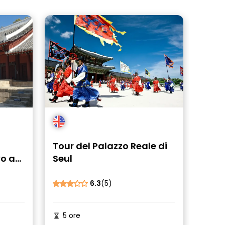
Tour del Palazzo Reale di
o a
Seul
ESCO
ta
6.3
(5)
5 ore