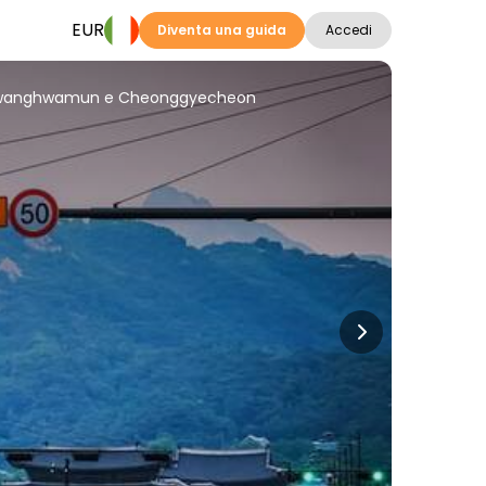
EUR
Diventa una guida
Accedi
di Gwanghwamun e Cheonggyecheon