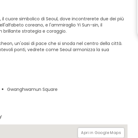
 il cuore simbolico di Seoul, dove incontrerete due dei più
ell'alfabeto coreano, e l'ammiraglio Yi Sun-sin, il
brillante strategia e coraggio.
cheon, un'oasi di pace che si snoda nel centro della città.
tevoli ponti, vedrete come Seoul armonizza la sua
presente, dai palazzi reali e dagli eroi alla storia della
ne. Alla fine, vivrete Seoul non solo come una metropoli
creatività e trasformazione.
Gwanghwamun Square
y
Apri in Google Maps