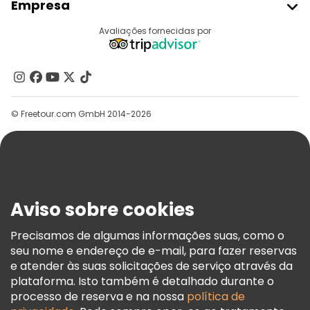
Empresa
Registo Do Fornecedor
Destinos
Avaliações fornecidas por
Programa De Afiliados
Quem Somos
Contacte-Nos
Grupos
© Freetour.com GmbH 2014-2026
Ajuda
Blog
Imprensa
Segurança E Privacidade
Aviso sobre cookies
Termos E Informações Legais
Política De Cookies
Precisamos de algumas informações suas, como o
seu nome e endereço de e-mail, para fazer reservas
Freetour Prémios
e atender às suas solicitações de serviço através da
Programa De Fidelidade
plataforma. Isto também é detalhado durante o
processo de reserva e na nossa
política de