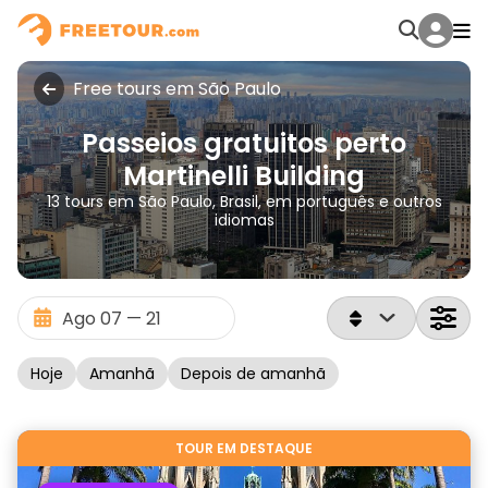
Free tours em São Paulo
Passeios gratuitos perto
Martinelli Building
13 tours em São Paulo, Brasil, em português e outros
idiomas
Hoje
Amanhã
Depois de amanhã
TOUR EM DESTAQUE